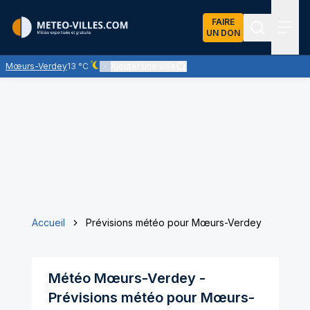
FAIRE
UN DON
Recherch
Menu
Mœurs-Verdey
13 °C
Ajouter une ville
Ciel dégagé - quasiment pas de nuages
Accueil
Prévisions météo pour Mœurs-Verdey
Météo
Mœurs-Verdey
-
Prévisions météo pour
Mœurs-