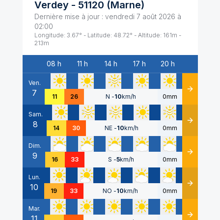
Verdey
-
51120
(
Marne
)
Dernière mise à jour :
vendredi 7 août 2026 à
02:00
Longitude:
3.67
° - Latitude:
48.72
° - Altitude:
161
m -
213
m
08 h
11 h
14 h
17 h
20 h
Date
Ven.
7
Détails
11
26
N
-
10
km/h
0mm
Sam.
8
Détails
14
30
NE
-
10
km/h
0mm
Dim.
9
Détails
16
33
S
-
5
km/h
0mm
Lun.
10
Détails
19
33
NO
-
10
km/h
0mm
Mar.
11
Détails