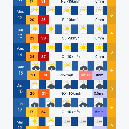
17
31
NE
-
15
km/h
0mm
Mer.
12
Détails
20
35
E
-
10
km/h
0mm
Jeu.
13
Détails
23
38
SE
-
5
km/h
0mm
Ven.
14
Détails
24
37
O
-
10
km/h
0mm
Sam.
15
Détails
21
30
O
-
15
km/h
Raf. 65
1mm
Dim.
16
Détails
20
31
NO
-
10
km/h
0.5mm
Lun.
17
Détails
17
24
O
-
10
km/h
5mm
Mar.
18
Détails