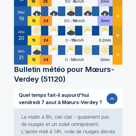
16
25
SO
-
5
km/h
2mm
Mer.
19
Détails
15
24
SO
-
15
km/h
3mm
Jeu.
20
Détails
15
24
O
-
15
km/h
0.2mm
Ven.
21
Détails
15
24
O
-
10
km/h
0mm
Bulletin météo pour
Mœurs-
Verdey
(
51120
)
Quel temps fait-il aujourd'hui
vendredi 7 aout à Mœurs-Verdey ?
Le matin à 8h, ciel clair - quasiment pas
de nuages et un soleil omniprésent.
L'après-midi à 14h, voile de nuages élevés