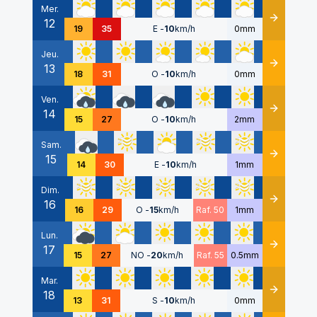
Mer.
12
Détails
19
35
E
-
10
km/h
0mm
Jeu.
13
Détails
18
31
O
-
10
km/h
0mm
Ven.
14
Détails
15
27
O
-
10
km/h
2mm
Sam.
15
Détails
14
30
E
-
10
km/h
1mm
Dim.
16
Détails
16
29
O
-
15
km/h
Raf. 50
1mm
Lun.
17
Détails
15
27
NO
-
20
km/h
Raf. 55
0.5mm
Mar.
18
Détails
13
31
S
-
10
km/h
0mm