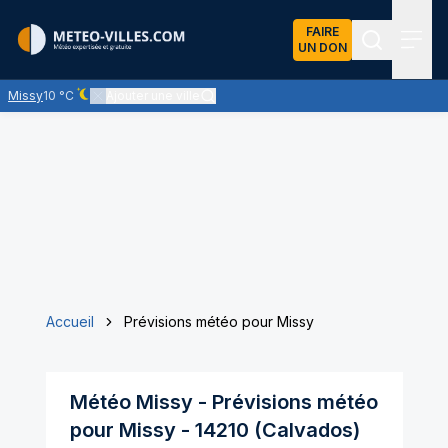
FAIRE
UN DON
Recherch
Menu
Missy
10 °C
Ajouter une ville
Ciel dégagé - quasiment pas de nuages
Accueil
Prévisions météo pour Missy
Météo
Missy
- Prévisions météo
pour
Missy
-
14210
(
Calvados
)