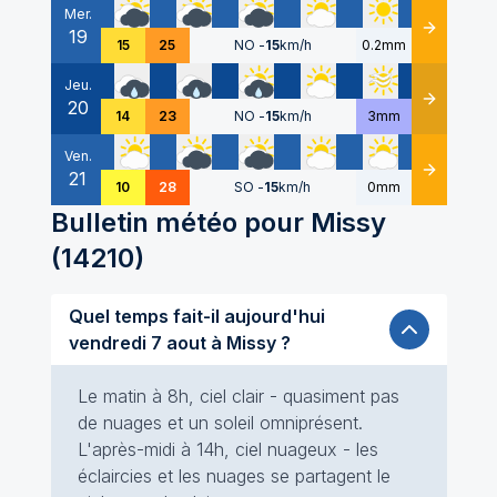
Mer.
19
Détails
15
25
NO
-
15
km/h
0.2mm
Jeu.
20
Détails
14
23
NO
-
15
km/h
3mm
Ven.
21
Détails
10
28
SO
-
15
km/h
0mm
Bulletin météo pour
Missy
(
14210
)
Quel temps fait-il aujourd'hui
vendredi 7 aout à Missy ?
Le matin à 8h, ciel clair - quasiment pas
de nuages et un soleil omniprésent.
L'après-midi à 14h, ciel nuageux - les
éclaircies et les nuages se partagent le