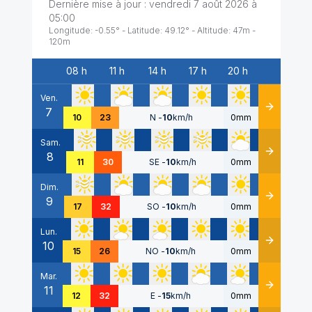
Dernière mise à jour :
vendredi 7 août 2026 à
05:00
Longitude:
-0.55
° - Latitude:
49.12
° - Altitude:
47
m -
120
m
08 h
11 h
14 h
17 h
20 h
Date
Ven.
7
Détails
10
23
N
-
10
km/h
0mm
Sam.
8
Détails
11
30
SE
-
10
km/h
0mm
Dim.
9
Détails
17
32
SO
-
10
km/h
0mm
Lun.
10
Détails
15
26
NO
-
10
km/h
0mm
Mar.
11
Détails
12
32
E
-
15
km/h
0mm