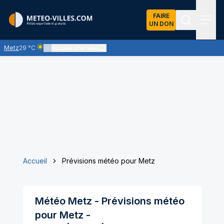
FAIRE
UN DON
Recherch
Menu
Metz
29 °C
Ajouter une ville
Ciel clair - quasiment pas de nuages et un soleil omniprésent
Accueil
Prévisions météo pour Metz
Météo
Metz
- Prévisions météo
pour
Metz
-