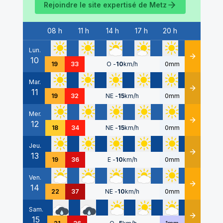
Rejoindre le site expertisé de
Metz
08 h
11 h
14 h
17 h
20 h
Date
Lun.
10
Détails
19
33
O
-
10
km/h
0mm
Mar.
11
Détails
19
32
NE
-
15
km/h
0mm
Mer.
12
Détails
18
34
NE
-
15
km/h
0mm
Jeu.
13
Détails
19
36
E
-
10
km/h
0mm
Ven.
14
Détails
22
37
NE
-
10
km/h
0mm
Sam.
15
Détails