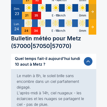
21
32
N
-
10
km/h
0mm
Dim.
23
Détails
21
35
E
-
15
km/h
0mm
Lun.
24
Détails
24
34
E
-
15
km/h
0mm
Bulletin météo pour
Metz
(
57000|57050|57070
)
Quel temps fait-il aujourd'hui lundi
10 aout à Metz ?
Le matin à 8h, le soleil brille sans
encombre dans un ciel parfaitement
dégagé.
L'après-midi à 14h, ciel nuageux - les
éclaircies et les nuages se partagent le
ciel - pas de pluie.