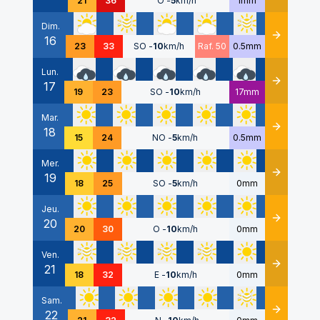
21
36
O
-
5
km/h
1mm
Dim.
16
Détails
23
33
SO
-
10
km/h
Raf. 50
0.5mm
Lun.
17
Détails
19
23
SO
-
10
km/h
17mm
Mar.
18
Détails
15
24
NO
-
5
km/h
0.5mm
Mer.
19
Détails
18
25
SO
-
5
km/h
0mm
Jeu.
20
Détails
20
30
O
-
10
km/h
0mm
Ven.
21
Détails
18
32
E
-
10
km/h
0mm
Sam.
22
Détails