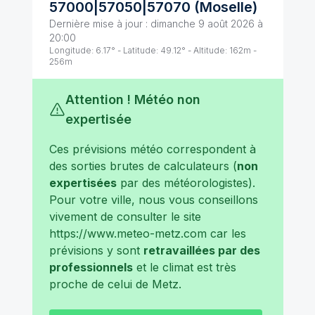
57000|57050|57070
(
Moselle
)
Dernière mise à jour :
dimanche 9 août 2026 à
20:00
Longitude:
6.17
° - Latitude:
49.12
° - Altitude:
162
m -
256
m
Attention ! Météo non
expertisée
Ces prévisions météo correspondent à
des sorties brutes de calculateurs (
non
expertisées
par des météorologistes).
Pour votre ville, nous vous conseillons
vivement de consulter le site
https://www.meteo-metz.com
car les
prévisions y sont
retravaillées par des
professionnels
et le climat est très
proche de celui de
Metz
.