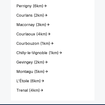
Perrigny
(
6km
)
Courlans
(
2km
)
Macornay
(
3km
)
Courlaoux
(
4km
)
Courbouzon
(
1km
)
Chilly-le-Vignoble
(
1km
)
Gevingey
(
2km
)
Montaigu
(
5km
)
L'Étoile
(
6km
)
Trenal
(
4km
)