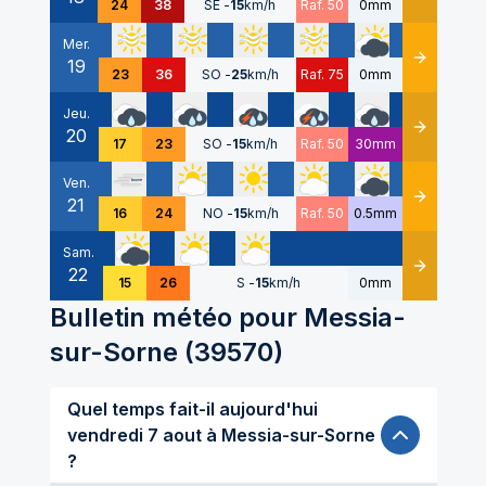
24
38
SE
-
15
km/h
Raf. 50
0mm
Mer.
19
Détails
23
36
SO
-
25
km/h
Raf. 75
0mm
Jeu.
20
Détails
17
23
SO
-
15
km/h
Raf. 50
30mm
Ven.
21
Détails
16
24
NO
-
15
km/h
Raf. 50
0.5mm
Sam.
22
Détails
15
26
S
-
15
km/h
0mm
Bulletin météo pour
Messia-
sur-Sorne
(
39570
)
Quel temps fait-il aujourd'hui
vendredi 7 aout à Messia-sur-Sorne
?