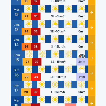
19
37
E
-
10
km/h
0mm
Mer.
12
Détails
21
35
SE
-
5
km/h
0mm
Jeu.
13
Détails
24
37
SE
-
10
km/h
0mm
Ven.
14
Détails
26
38
S
-
15
km/h
0mm
Sam.
15
Détails
21
37
SE
-
15
km/h
2mm
Dim.
16
Détails
20
34
SE
-
15
km/h
1mm
Lun.
17
Détails
20
35
E
-
15
km/h
0mm
Mar.
18
Détails