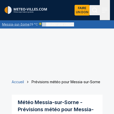
FAIRE
UN DON
Recherch
Menu
Messia-sur-Sorne
29 °C
Ajouter une ville
Ciel clair - quasiment pas de nuages et un soleil 
Accueil
Prévisions météo pour Messia-sur-Sorne
Météo
Messia-sur-Sorne
-
Prévisions météo pour
Messia-