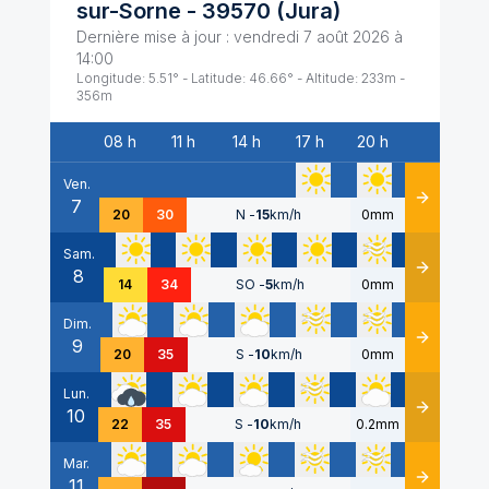
sur-Sorne
-
39570
(
Jura
)
Dernière mise à jour :
vendredi 7 août 2026 à
14:00
Longitude:
5.51
° - Latitude:
46.66
° - Altitude:
233
m -
356
m
08 h
11 h
14 h
17 h
20 h
Date
Ven.
7
Détails
20
30
N
-
15
km/h
0mm
Sam.
8
Détails
14
34
SO
-
5
km/h
0mm
Dim.
9
Détails
20
35
S
-
10
km/h
0mm
Lun.
10
Détails
22
35
S
-
10
km/h
0.2mm
Mar.
11
Détails