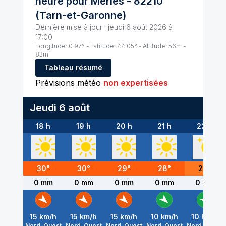
heure pour
Merles
-
82210
(
Tarn-et-Garonne
)
Dernière mise à jour :
jeudi 6 août 2026 à
17:00
Longitude:
0.97
° - Latitude:
44.05
° - Altitude:
56
m -
83
m
Tableau résumé
Prévisions météo
non expertisées
Jeudi 6 août
18 h
19 h
20 h
21 h
22 h
30
°
30
°
29
°
28
°
26
°
0 mm
0 mm
0 mm
0 mm
0 mm
15
km/h
15
km/h
15
km/h
10
km/h
10
km/h
Nord-Ouest
Nord-Ouest
Nord-Ouest
Nord-Ouest
Nord-Ouest