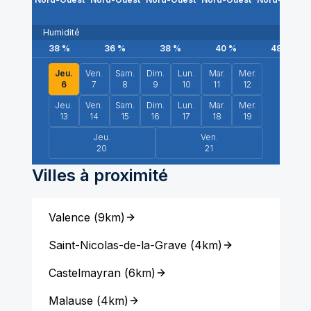
Humidité
38
%
36
%
38
%
40
%
48
%
Jeu.
Ven.
Sam.
Dim.
Lun.
Mar.
Mer.
6
7
8
9
10
11
12
Jeu.
Ven.
Sam.
Dim.
Lun.
Mar.
Mer.
13
14
15
16
17
18
19
Jeu.
Ven.
20
21
Villes à proximité
Valence
(
9km
)
Saint-Nicolas-de-la-Grave
(
4km
)
Castelmayran
(
6km
)
Malause
(
4km
)