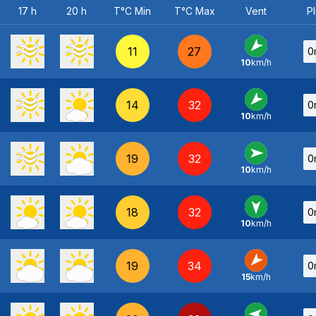
17 h
20 h
T°C Min
T°C Max
Vent
Pl
11
27
0
10
km/h
NE
-
14
32
0
10
km/h
NE
-
19
32
0
10
km/h
O
-
18
32
0
10
km/h
N
-
19
34
0
15
km/h
NE
-