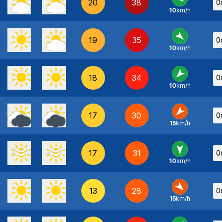
20
38
0
10
km/h
E
-
19
35
0
10
km/h
NO
-
18
34
0
10
km/h
NE
-
17
30
0
15
km/h
NE
-
17
31
0
10
km/h
N
-
13
28
0
15
km/h
NO
-