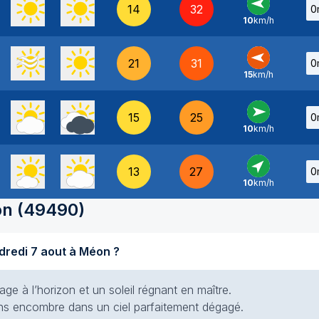
14
32
0
10
km/h
E
-
21
31
0
15
km/h
E
-
15
25
0
10
km/h
O
-
13
27
0
10
km/h
SO
-
on
(
49490
)
Quel temps fait-il aujourd'hui vendredi 7 aout à Méon ?
e à l’horizon et un soleil régnant en maître.
 sans encombre dans un ciel parfaitement dégagé.