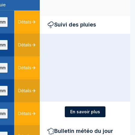
uie
mm
Détails
Suivi des pluies
mm
Détails
mm
Détails
mm
Détails
En savoir plus
mm
Détails
Bulletin météo du jour