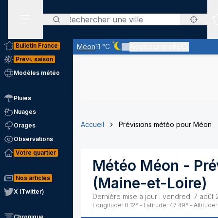
Rechercher
Menu secondaire
Bulletin France
Méon
11 °C
Ajouter une ville
Ciel dégagé - quasiment pas de 
Prévi. saison
Modèles météo
Pluies
Nuages
Accueil
Prévisions météo pour Méon
Orages
Observations
Votre quartier
Météo
Méon
- Pré
Nos articles
(
Maine-et-Loire
)
X (Twitter)
Dernière mise à jour :
vendredi 7 août 
Longitude:
0.12
° - Latitude:
47.49
° - Altitude:
Chronique