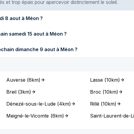
s et trop épais pour apercevoir distinctement le soleil.
Quel temps fera-t-il demain samedi 8 aout à Méon ?
Quel temps fera-t-il samedi prochain samedi 15 aout à Méon ?
Quel temps fera-t-il dimanche prochain dimanche 9 aout à Méon ?
Auverse
(
6km
)
Lasse
(
10km
)
Breil
(
3km
)
Broc
(
10km
)
Dénezé-sous-le-Lude
(
4km
)
Rillé
(
10km
)
Meigné-le-Vicomte
(
6km
)
Saint-Laurent-de-L