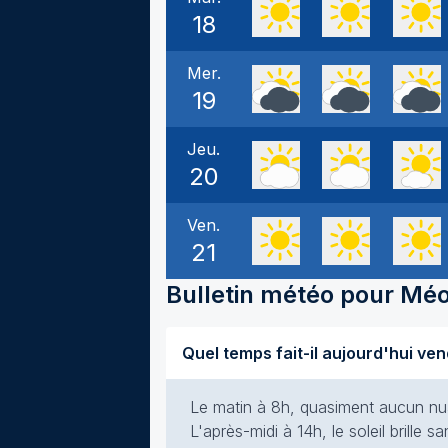
18
Mer.
19
Jeu.
20
Ven.
21
Bulletin météo pour
Mé
Le matin à 8h, quasiment aucun nuag
L'après-midi à 14h, le soleil brille