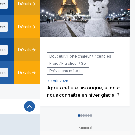
mm
Détails
mm
Détails
mm
Détails
Douceur / Forte chaleur / Incendies
Froid / Fraîcheur / Gel
Prévisions météo
mm
Détails
7 Août 2026
Après cet été historique, allons-
nous connaître un hiver glacial ?
0
1
2
3
4
5