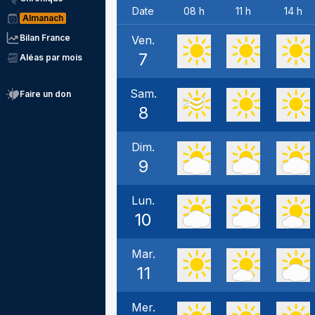
Date
08 h
11 h
14 h
Almanach
Bilan France
Ven.
7
Aléas par mois
Sam.
Faire un don
8
Dim.
9
Lun.
10
Mar.
11
Mer.