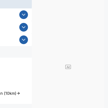
in
(
10km
)