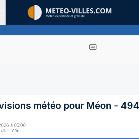
Sites expertis&eacute;s
nuages
visions météo pour
Méon
-
49
2026 à 05:00
49
m -
89
m