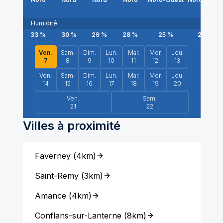
Humidité
33
%
30
%
29
%
28
%
25
%
22
%
Ven.
Sam.
Dim.
Lun.
Mar.
Mer.
Jeu.
7
8
9
10
11
12
13
Ven.
Sam.
Dim.
Lun.
Mar.
Mer.
Jeu.
14
15
16
17
18
19
20
Ven.
Sam.
21
22
Villes à proximité
Faverney
(
4km
)
Saint-Remy
(
3km
)
Amance
(
4km
)
Conflans-sur-Lanterne
(
8km
)