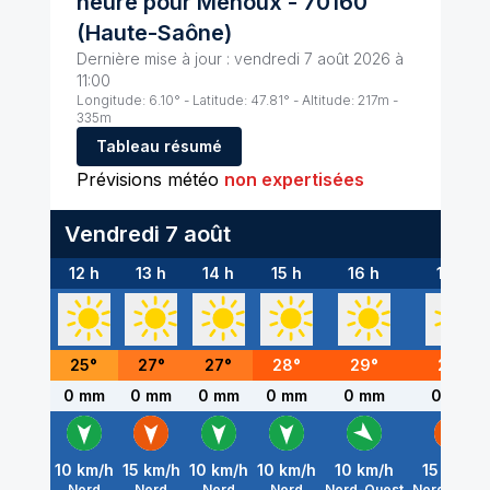
heure pour
Menoux
-
70160
(
Haute-Saône
)
Dernière mise à jour :
vendredi 7 août 2026 à
11:00
Longitude:
6.10
° - Latitude:
47.81
° - Altitude:
217
m -
335
m
Tableau résumé
Prévisions météo
non expertisées
Vendredi 7 août
12 h
13 h
14 h
15 h
16 h
17 h
25
°
27
°
27
°
28
°
29
°
29
°
0 mm
0 mm
0 mm
0 mm
0 mm
0 mm
10
km/h
15
km/h
10
km/h
10
km/h
10
km/h
15
km/h
Nord
Nord
Nord
Nord
Nord-Ouest
Nord-Oues