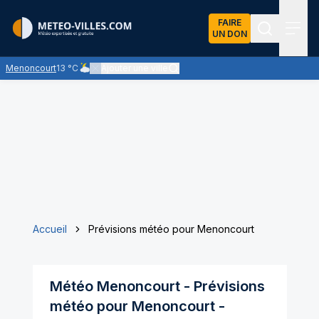
FAIRE
UN DON
Recherch
Menu
Menoncourt
13 °C
Ajouter une ville
Ciel nuageux - les éclaircies et les nuages se partagent le
Accueil
Prévisions météo pour Menoncourt
Météo
Menoncourt
- Prévisions
météo pour
Menoncourt
-