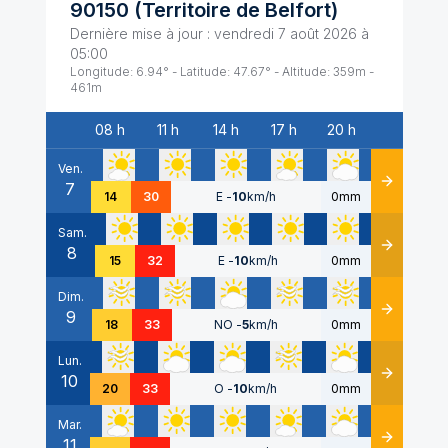
90150
(
Territoire de Belfort
)
Dernière mise à jour :
vendredi 7 août 2026 à
05:00
Longitude:
6.94
° - Latitude:
47.67
° - Altitude:
359
m -
461
m
08 h
11 h
14 h
17 h
20 h
Date
Ven.
7
Détails
14
30
E
-
10
km/h
0mm
Sam.
8
Détails
15
32
E
-
10
km/h
0mm
Dim.
9
Détails
18
33
NO
-
5
km/h
0mm
Lun.
10
Détails
20
33
O
-
10
km/h
0mm
Mar.
11
Détails