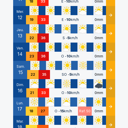
18
33
E
-
10
km/h
0mm
Mer.
12
Détails
19
33
E
-
10
km/h
0mm
Jeu.
13
Détails
22
36
S
-
5
km/h
0mm
Ven.
14
Détails
23
36
O
-
10
km/h
0mm
Sam.
15
Détails
22
35
SO
-
5
km/h
0mm
Dim.
16
Détails
21
33
O
-
10
km/h
0mm
Lun.
17
Détails
18
27
O
-
15
km/h
Raf. 50
0mm
Mar.
18
Détails