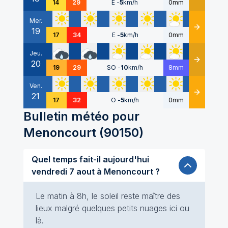
14
29
E
-
5
km/h
0mm
Mer.
19
Détails
17
34
E
-
5
km/h
0mm
Jeu.
20
Détails
19
29
SO
-
10
km/h
8mm
Ven.
21
Détails
17
32
O
-
5
km/h
0mm
Bulletin météo pour
Menoncourt
(
90150
)
Quel temps fait-il aujourd'hui
vendredi 7 aout à Menoncourt ?
Le matin à 8h, le soleil reste maître des
lieux malgré quelques petits nuages ici ou
là.