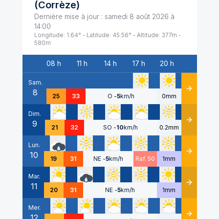
(
Corrèze
)
Dernière mise à jour :
samedi 8 août 2026 à
14:00
Longitude:
1.64
° - Latitude:
45.56
° - Altitude:
377
m -
580
m
08 h
11 h
14 h
17 h
20 h
Date
Sam.
8
Détails
25
33
O
-
5
km/h
0mm
Dim.
9
Détails
21
32
SO
-
10
km/h
0.2mm
Lun.
10
Détails
19
31
NE
-
5
km/h
Raf. 50
1mm
Mar.
11
Détails
20
31
NE
-
5
km/h
1mm
Mer.
12
Détails