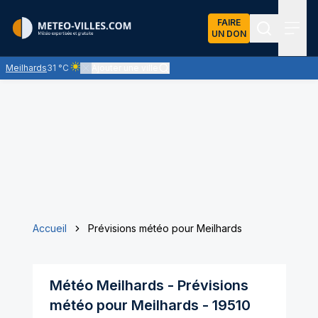
FAIRE
UN DON
Recherch
Menu
Meilhards
31 °C
Ajouter une ville
Ciel clair - quasiment pas de nuages et un soleil omniprése
Accueil
Prévisions météo pour Meilhards
Météo
Meilhards
- Prévisions
météo pour
Meilhards
-
19510