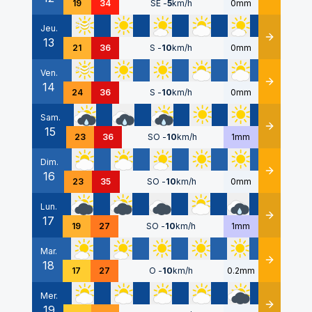
19
34
SE
-
5
km/h
0mm
Jeu.
13
Détails
21
36
S
-
10
km/h
0mm
Ven.
14
Détails
24
36
S
-
10
km/h
0mm
Sam.
15
Détails
23
36
SO
-
10
km/h
1mm
Dim.
16
Détails
23
35
SO
-
10
km/h
0mm
Lun.
17
Détails
19
27
SO
-
10
km/h
1mm
Mar.
18
Détails
17
27
O
-
10
km/h
0.2mm
Mer.
19
Détails