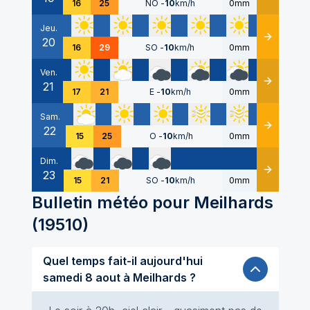
16
25
NO
-
10
km/h
0mm
Jeu.
20
Détails
16
29
SO
-
10
km/h
0mm
Ven.
21
Détails
17
21
E
-
10
km/h
0mm
Sam.
22
Détails
15
25
O
-
10
km/h
0mm
Dim.
23
Détails
15
21
SO
-
10
km/h
0mm
Bulletin météo pour
Meilhards
(
19510
)
Quel temps fait-il aujourd'hui
samedi 8 aout à Meilhards ?