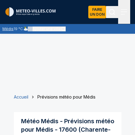
FAIRE
UN DON
Recherch
Menu
Médis
19 °C
Ajouter une ville
Ciel nuageux - les éclaircies et les nuages se partagent le ciel 
Accueil
Prévisions météo pour Médis
Météo
Médis
- Prévisions météo
pour
Médis
-
17600
(
Charente-