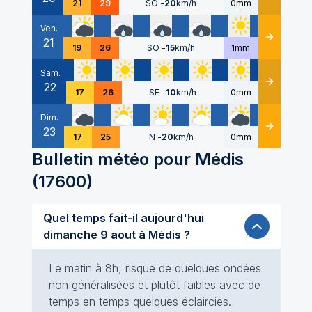
21
29
SO
-
20
km/h
0mm
Ven.
21
Détails
19
26
SO
-
15
km/h
1mm
Sam.
22
Détails
17
26
SE
-
10
km/h
0mm
Dim.
23
Détails
17
25
N
-
20
km/h
0mm
Bulletin météo pour
Médis
(
17600
)
Quel temps fait-il aujourd'hui
dimanche 9 aout à Médis ?
Le matin à 8h, risque de quelques ondées
non généralisées et plutôt faibles avec de
temps en temps quelques éclaircies.