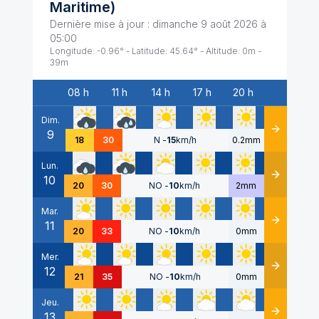
Maritime
)
Dernière mise à jour :
dimanche 9 août 2026 à
05:00
Longitude:
-0.96
° - Latitude:
45.64
° - Altitude:
0
m -
39
m
08 h
11 h
14 h
17 h
20 h
Date
Dim.
9
Détails
18
30
N
-
15
km/h
0.2mm
Lun.
10
Détails
20
30
NO
-
10
km/h
2mm
Mar.
11
Détails
20
33
NO
-
10
km/h
0mm
Mer.
12
Détails
21
35
NO
-
10
km/h
0mm
Jeu.
13
Détails