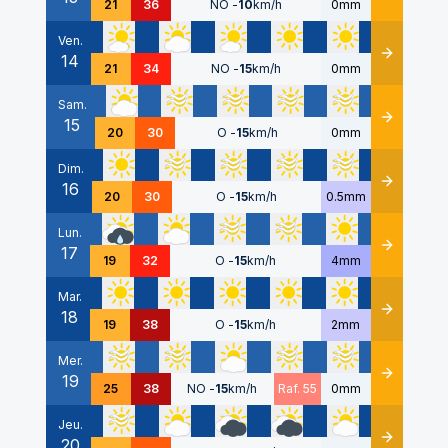
21
36
NO
-
10
km/h
0mm
Ven.
14
Détails
21
34
NO
-
15
km/h
0mm
Sam.
15
Détails
20
30
O
-
15
km/h
0mm
Dim.
16
Détails
20
30
O
-
15
km/h
0.5mm
Lun.
17
Détails
19
32
O
-
15
km/h
4mm
Mar.
18
Détails
19
38
O
-
15
km/h
2mm
Mer.
19
Détails
25
38
NO
-
15
km/h
Raf. 55
0mm
Jeu.
20
Détails