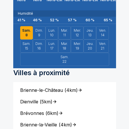
Humidité
41
%
46
%
52
%
57
%
60
%
65
%
70
Sam.
Dim.
Lun.
Mar.
Mer.
Jeu.
Ven.
8
9
10
11
12
13
14
Sam.
Dim.
Lun.
Mar.
Mer.
Jeu.
Ven.
15
16
17
18
19
20
21
Sam.
22
Villes à proximité
Brienne-le-Château
(
4km
)
Dienville
(
5km
)
Brévonnes
(
6km
)
Brienne-la-Vieille
(
4km
)