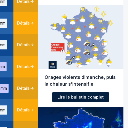
mm
Détails
mm
Détails
mm
Détails
mm
Détails
Orages violents dimanche, puis
la chaleur s’intensifie
5mm
Détails
Lire le bulletin complet
mm
Détails