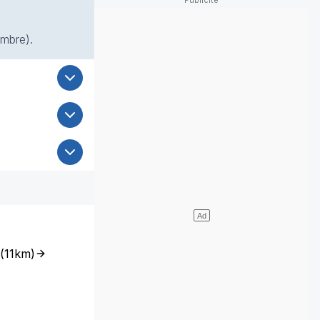
ombre).
(
11km
)