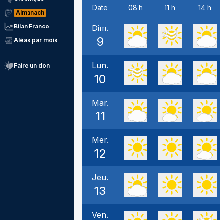
Date
08 h
11 h
14 h
Almanach
Bilan France
Dim.
9
Aléas par mois
Lun.
Faire un don
10
Mar.
11
Mer.
12
Jeu.
13
Ven.