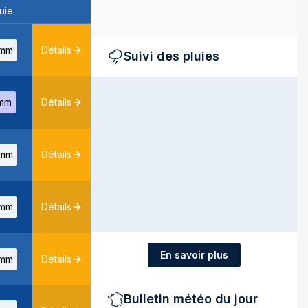
uie
mm
Détails
Suivi des pluies
mm
Détails
mm
Détails
mm
Détails
En savoir plus
mm
Détails
Bulletin météo du jour