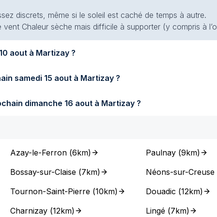
ssez discrets, même si le soleil est caché de temps à autre.
 vent Chaleur sèche mais difficile à supporter (y compris à l’
fera-t-il demain lundi 10 aout à Martizay ?
Quel temps fera-t-il samedi prochain samedi 15 aout à Martizay ?
Quel temps fera-t-il dimanche prochain dimanche 16 aout à Martizay ?
Azay-le-Ferron
(
6km
)
Paulnay
(
9km
)
Bossay-sur-Claise
(
7km
)
Néons-sur-Creuse
Tournon-Saint-Pierre
(
10km
)
Douadic
(
12km
)
Charnizay
(
12km
)
Lingé
(
7km
)