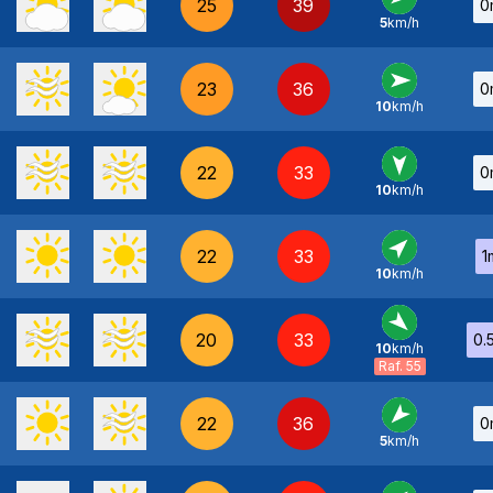
25
39
0
5
km/h
O
-
23
36
0
10
km/h
O
-
22
33
0
10
km/h
N
-
22
33
1
10
km/h
SO
-
20
33
0.
10
km/h
NO
-
Raf. 55
22
36
0
5
km/h
NE
-