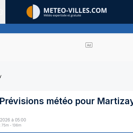
Sites expertis&eacute;s
 l'emportent sur les éclaircies - pas ou très peu de pluie
y
Prévisions météo pour
Martiza
 2026 à 05:00
:
75
m -
136
m