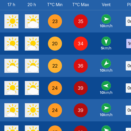
17 h
20 h
T°C Min
T°C Max
Vent
Pl
23
35
0
10
km/h
O
-
20
34
1
5
km/h
N
-
22
36
0
10
km/h
NE
-
24
39
0
10
km/h
E
-
24
39
0
10
km/h
O
-