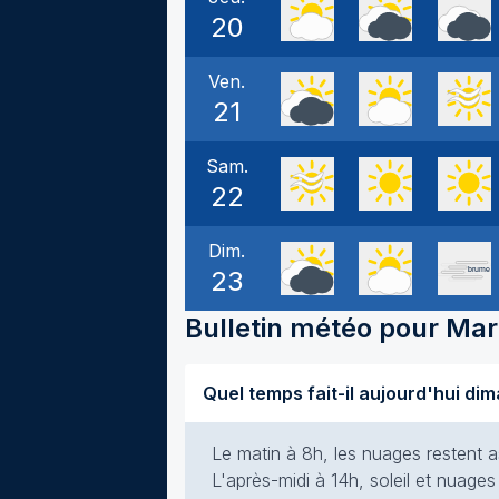
20
Ven.
21
Sam.
22
Dim.
23
Bulletin météo pour
Mar
Le matin à 8h, les nuages restent a
L'après-midi à 14h, soleil et nuages