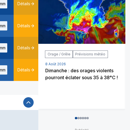
mm
Détails
mm
Détails
mm
Détails
Orage / Grêle
Prévisions météo
8 Août 2026
mm
Détails
Dimanche : des orages violents
pourront éclater sous 35 à 38°C !
0
1
2
3
4
5