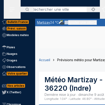
Rechercher
Menu secondaire
Bulletin France
Martizay
24 °C
Ajouter une ville
Ciel très nuageux - les nuages
Prévi. saison
Modèles météo
Pluies
Nuages
Accueil
Prévisions météo pour Martiza
Orages
Observations
Votre quartier
Météo
Martizay
- 
Nos articles
36220
(
Indre
)
X (Twitter)
Dernière mise à jour :
dimanche 9 août
Longitude:
1.04
° - Latitude:
46.80
° - Altitude
Chronique