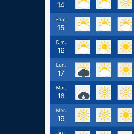
14
Sam.
15
Dim.
16
Lun.
17
Mar.
18
Mer.
19
Jeu.