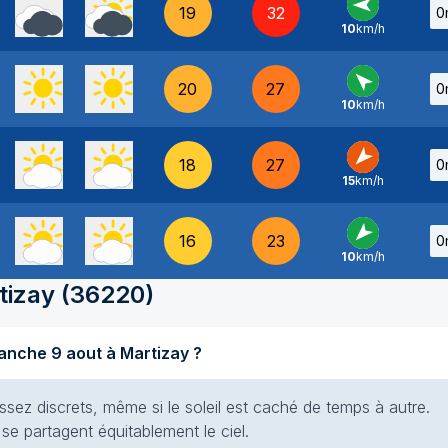
19
32
0
10
km/h
E
-
20
27
0
10
km/h
SE
-
18
27
0
15
km/h
NE
-
16
23
0
10
km/h
NE
-
tizay
(
36220
)
Quel temps fait-il aujourd'hui dimanche 9 aout à Martizay ?
ssez discrets, même si le soleil est caché de temps à autre.
 se partagent équitablement le ciel.