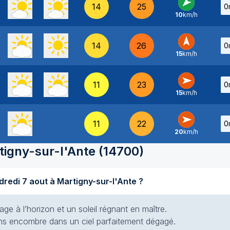
14
25
0
10
km/h
NE
-
14
26
0
15
km/h
S
-
11
23
0
15
km/h
O
-
11
22
0
20
km/h
O
-
tigny-sur-l'Ante
(
14700
)
Quel temps fait-il aujourd'hui vendredi 7 aout à Martigny-sur-l'Ante ?
e à l’horizon et un soleil régnant en maître.
 sans encombre dans un ciel parfaitement dégagé.