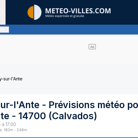
Sites expertis&eacute;s
lle
nt pas de nuages et un soleil omniprésent
-sur-l'Ante
ur-l'Ante
- Prévisions météo p
te
-
14700
(
Calvados
)
 à 17:00
e:
183
m -
248
m