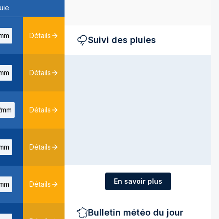
uie
mm
Détails
Suivi des pluies
mm
Détails
2mm
Détails
mm
Détails
En savoir plus
mm
Détails
Bulletin météo du jour