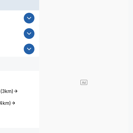
(
3km
)
4km
)