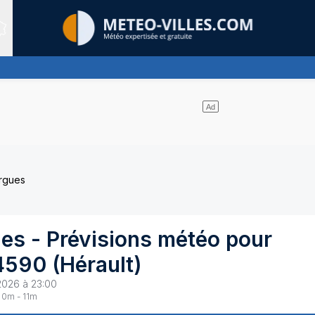
Sites expertis&eacute;s
ies et les nuages se partagent le ciel - pas de pluie
argues
ues
- Prévisions météo pour
4590
(
Hérault
)
2026 à 23:00
0
m -
11
m