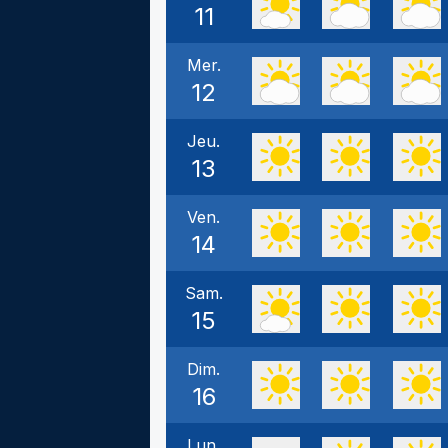
11
Mer.
12
Jeu.
13
Ven.
14
Sam.
15
Dim.
16
Lun.