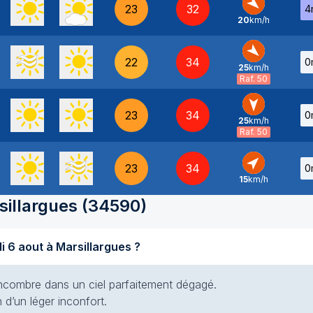
23
32
4
20
km/h
NO
-
22
34
0
25
km/h
NO
-
Raf. 50
23
34
0
25
km/h
N
-
Raf. 50
23
34
0
15
km/h
SO
-
sillargues
(
34590
)
Quel temps fait-il aujourd'hui jeudi 6 aout à Marsillargues ?
s encombre dans un ciel parfaitement dégagé.
 d’un léger inconfort.