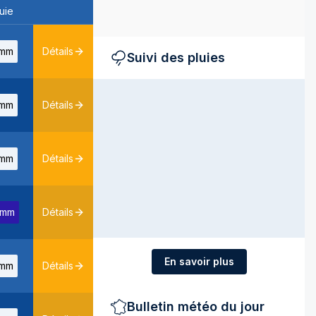
uie
mm
Détails
Suivi des pluies
mm
Détails
mm
Détails
3mm
Détails
En savoir plus
mm
Détails
Bulletin météo du jour