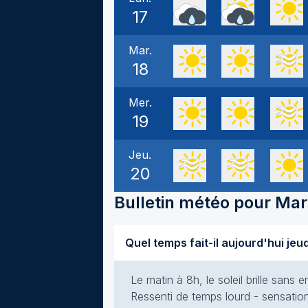
17
Mar.
18
Mer.
19
Jeu.
20
Bulletin météo pour
Mar
Le matin à 8h, le soleil brille san
Ressenti de temps lourd - sensation