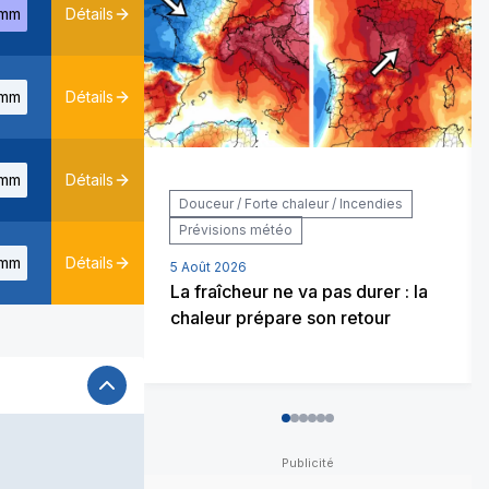
mm
Détails
mm
Détails
mm
Détails
Douceur / Forte chaleur / Incendies
Prévisions météo
mm
Détails
5 Août 2026
La fraîcheur ne va pas durer : la
chaleur prépare son retour
0
1
2
3
4
5