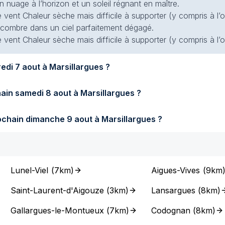
 nuage à l’horizon et un soleil régnant en maître.
 vent Chaleur sèche mais difficile à supporter (y compris à l’
 encombre dans un ciel parfaitement dégagé.
 vent Chaleur sèche mais difficile à supporter (y compris à l’
Quel temps fera-t-il demain vendredi 7 aout à Marsillargues ?
Quel temps fera-t-il samedi prochain samedi 8 aout à Marsillargues ?
Quel temps fera-t-il dimanche prochain dimanche 9 aout à Marsillargues ?
Lunel-Viel
(
7km
)
Aigues-Vives
(
9km
Saint-Laurent-d'Aigouze
(
3km
)
Lansargues
(
8km
)
Gallargues-le-Montueux
(
7km
)
Codognan
(
8km
)