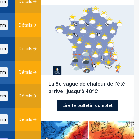
mm
Détails
mm
Détails
mm
Détails
mm
Détails
La 5e vague de chaleur de l’été
arrive : jusqu’à 40°C
mm
Détails
Lire le bulletin complet
mm
Détails