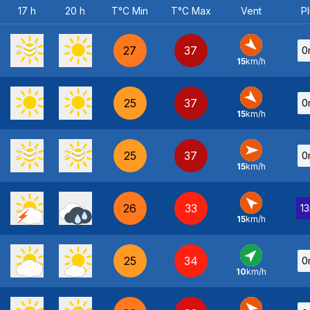
17 h
20 h
T°C Min
T°C Max
Vent
Pl
27
37
0
15
km/h
NO
-
25
37
0
15
km/h
NO
-
25
37
0
15
km/h
O
-
26
33
1
15
km/h
SE
-
25
34
0
10
km/h
SO
-