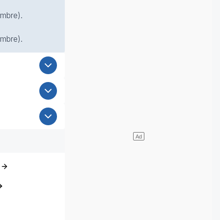
ombre).
ombre).
)