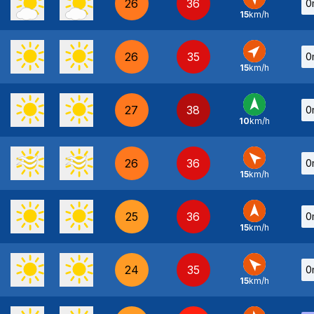
26
36
0
15
km/h
SE
-
26
35
0
15
km/h
SO
-
27
38
0
10
km/h
S
-
26
36
0
15
km/h
SE
-
25
36
0
15
km/h
S
-
24
35
0
15
km/h
SE
-