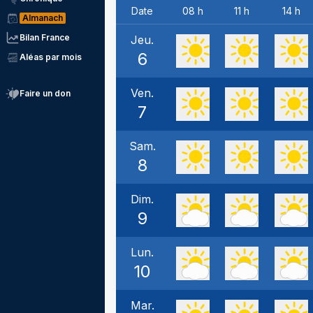
Date
08 h
11 h
14 h
Almanach
Bilan France
Jeu.
6
Aléas par mois
Ven.
Faire un don
7
Sam.
8
Dim.
9
Lun.
10
Mar.