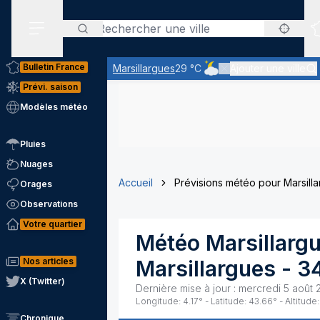
Rechercher
Menu secondaire
Bulletin France
Marsillargues
29 °C
Ajouter une ville
Ciel nuageux - les éclairc
Prévi. saison
Modèles météo
Pluies
Nuages
Accueil
Prévisions météo pour Marsill
Orages
Observations
Votre quartier
Météo
Marsillarg
Nos articles
Marsillargues
-
3
X (Twitter)
Dernière mise à jour :
mercredi 5 août 
Longitude:
4.17
° - Latitude:
43.66
° - Altitude:
Chronique