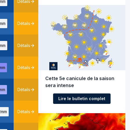
mm
Détails
mm
Détails
mm
Détails
mm
Détails
Cette 5e canicule de la saison
sera intense
mm
Détails
Lire le bulletin complet
2mm
Détails