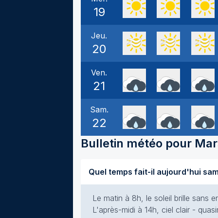
19
Jeu.
20
Ven.
21
Sam.
22
Bulletin météo pour
Mar
Le matin à 8h, le soleil brille san
L'après-midi à 14h, ciel clair - qua