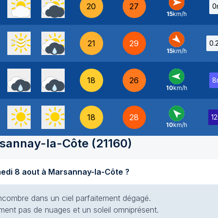
20
27
0
15
km/h
O
-
21
29
0.
15
km/h
NO
-
18
26
8
10
km/h
E
-
18
28
1
10
km/h
SE
-
sannay-la-Côte
(
21160
)
Quel temps fait-il aujourd'hui samedi 8 aout à Marsannay-la-Côte ?
s encombre dans un ciel parfaitement dégagé.
siment pas de nuages et un soleil omniprésent.