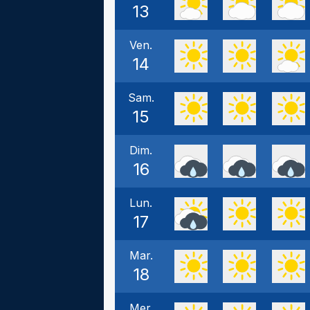
13
Ven.
14
Sam.
15
Dim.
16
Lun.
17
Mar.
18
Mer.