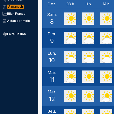
Date
08 h
11 h
14 h
Almanach
Bilan France
Sam.
8
Aléas par mois
Dim.
Faire un don
9
Lun.
10
Mar.
11
Mer.
12
Jeu.