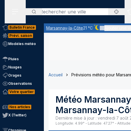
Rechercher
Menu secondaire
Bulletin France
Marsannay-la-Côte
21 °C
Ajouter une vi
Ciel dégagé - quas
Prévi. saison
Modèles météo
Pluies
Nuages
Accueil
Prévisions météo pour Marsan
Orages
Observations
Votre quartier
Météo
Marsannay
Nos articles
Marsannay-la-Cô
X (Twitter)
Dernière mise à jour :
vendredi 7 août 
Longitude:
4.99
° - Latitude:
47.27
° - Altitude
Chronique