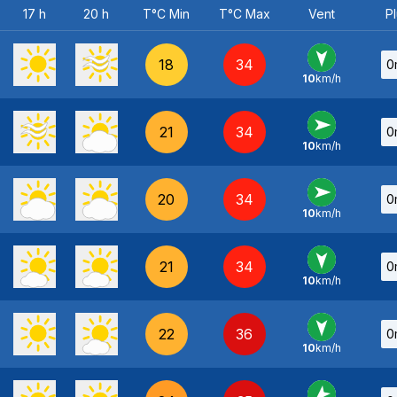
17 h
20 h
T°C Min
T°C Max
Vent
Pl
18
34
0
10
km/h
N
-
21
34
0
10
km/h
O
-
20
34
0
10
km/h
O
-
21
34
0
10
km/h
N
-
22
36
0
10
km/h
N
-