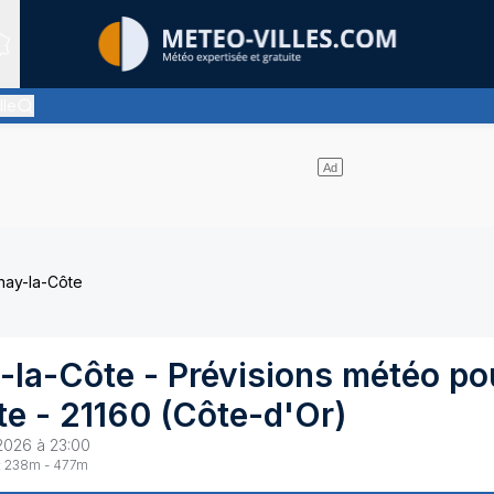
Sites expertis&eacute;s
lle
iment pas de nuages
nay-la-Côte
-la-Côte
- Prévisions météo po
te
-
21160
(
Côte-d'Or
)
2026 à 23:00
:
238
m -
477
m