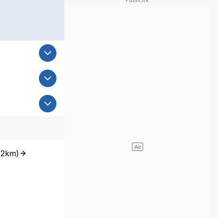
(
2km
)