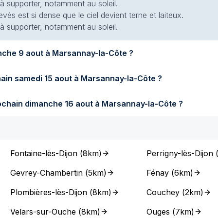
 à supporter, notamment au soleil.
evés est si dense que le ciel devient terne et laiteux.
 à supporter, notamment au soleil.
Quel temps fera-t-il demain dimanche 9 aout à Marsannay-la-Côte ?
Quel temps fera-t-il samedi prochain samedi 15 aout à Marsannay-la-Côte ?
Quel temps fera-t-il dimanche prochain dimanche 16 aout à Marsannay-la-Côte ?
Fontaine-lès-Dijon
(
8km
)
Perrigny-lès-Dijon
Gevrey-Chambertin
(
5km
)
Fénay
(
6km
)
Plombières-lès-Dijon
(
8km
)
Couchey
(
2km
)
Velars-sur-Ouche
(
8km
)
Ouges
(
7km
)