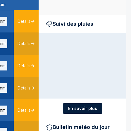
uie
mm
Détails
Suivi des pluies
mm
Détails
mm
Détails
mm
Détails
En savoir plus
mm
Détails
Bulletin météo du jour