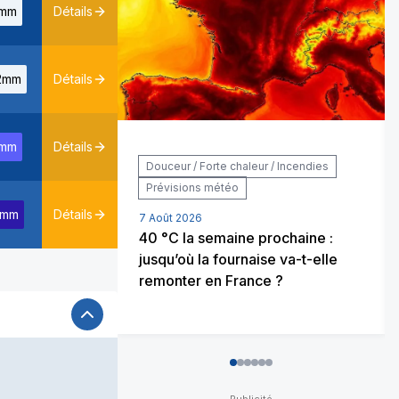
mm
Détails
2mm
Détails
mm
Détails
Douceur / Forte chaleur / Incendies
Prévisions météo
2mm
Détails
7 Août 2026
40 °C la semaine prochaine :
jusqu’où la fournaise va-t-elle
remonter en France ?
0
1
2
3
4
5