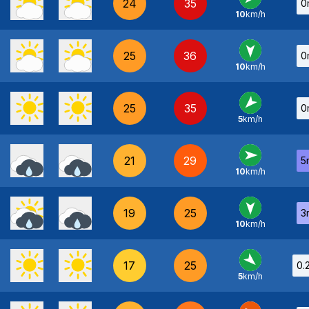
24
35
0
10
km/h
NE
-
25
36
0
10
km/h
N
-
25
35
0
5
km/h
NE
-
21
29
5
10
km/h
O
-
19
25
3
10
km/h
N
-
17
25
0.
5
km/h
NO
-