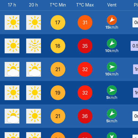
17 h
20 h
T°C Min
T°C Max
Vent
Pl
17
31
0
15
km/h
NE
-
18
35
0.
10
km/h
NE
-
21
32
1
10
km/h
O
-
19
32
1
5
km/h
O
-
21
36
0
5
km/h
NE
-