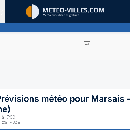
Sites expertis&eacute;s
uages et un soleil omniprésent
Prévisions météo pour
Marsais
me
)
 à 17:00
:
23
m -
82
m