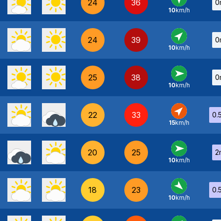
24
36
0
10
km/h
N
-
24
39
0
10
km/h
SO
-
25
38
0
10
km/h
O
-
22
33
0.
15
km/h
SO
-
20
25
2
10
km/h
O
-
18
23
0.
10
km/h
NO
-