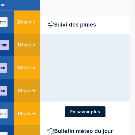
uie
mm
Détails
Suivi des pluies
5mm
Détails
mm
Détails
mm
Détails
En savoir plus
mm
Détails
Bulletin météo du jour