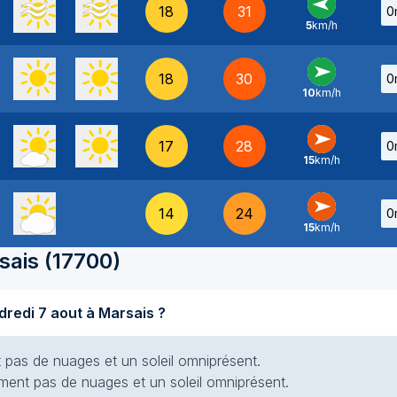
18
31
0
5
km/h
E
-
18
30
0
10
km/h
O
-
17
28
0
15
km/h
O
-
14
24
0
15
km/h
O
-
sais
(
17700
)
Quel temps fait-il aujourd'hui vendredi 7 aout à Marsais ?
nt pas de nuages et un soleil omniprésent.
siment pas de nuages et un soleil omniprésent.