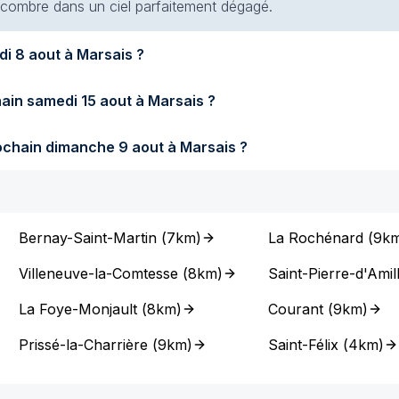
 encombre dans un ciel parfaitement dégagé.
Quel temps fera-t-il demain samedi 8 aout à Marsais ?
Quel temps fera-t-il samedi prochain samedi 15 aout à Marsais ?
Quel temps fera-t-il dimanche prochain dimanche 9 aout à Marsais ?
Bernay-Saint-Martin
(
7km
)
La Rochénard
(
9k
Villeneuve-la-Comtesse
(
8km
)
Saint-Pierre-d'Amil
La Foye-Monjault
(
8km
)
Courant
(
9km
)
Prissé-la-Charrière
(
9km
)
Saint-Félix
(
4km
)