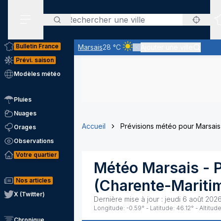
Rechercher
Menu secondaire
Bulletin France
Marsais
28 °C
Ajouter une ville
Ciel clair - quasiment pas de n
Prévi. saison
Modèles météo
Pluies
Nuages
Accueil
Prévisions météo pour Marsais
Orages
Observations
Votre quartier
Météo
Marsais
- 
Nos articles
(
Charente-Mariti
X (Twitter)
Dernière mise à jour :
jeudi 6 août 2026
Longitude:
-0.59
° - Latitude:
46.12
° - Altitude
Chronique