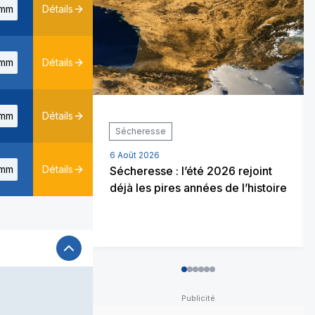
mm
Détails
mm
Détails
mm
Détails
Sécheresse
6 Août 2026
mm
Détails
Sécheresse : l’été 2026 rejoint
déjà les pires années de l’histoire
0
1
2
3
4
5