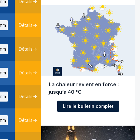
mm
Détails
mm
Détails
mm
Détails
mm
Détails
La chaleur revient en force :
jusqu’à 40 °C
mm
Détails
Lire le bulletin complet
mm
Détails