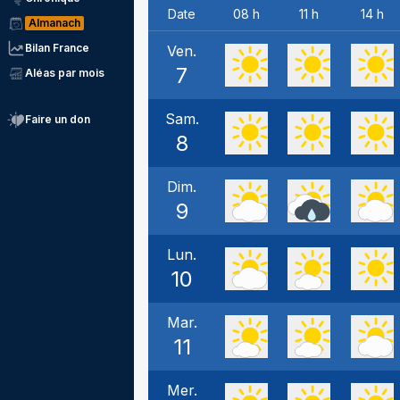
Date
08 h
11 h
14 h
Almanach
Bilan France
Ven.
7
Aléas par mois
Sam.
Faire un don
8
Dim.
9
Lun.
10
Mar.
11
Mer.