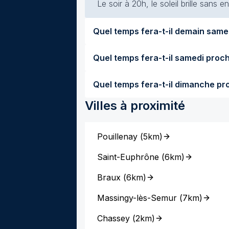
Le soir à 20h, le soleil brille sans
Villes à proximité
Pouillenay
(
5km
)
Saint-Euphrône
(
6km
)
Braux
(
6km
)
Massingy-lès-Semur
(
7km
)
Chassey
(
2km
)