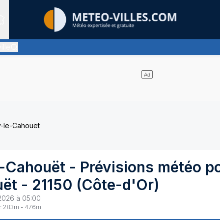
Sites expertis&eacute;s
ille
siment pas de nuages
y-le-Cahouët
e-Cahouët
- Prévisions météo p
uët
-
21150
(
Côte-d'Or
)
2026 à 05:00
:
283
m -
476
m