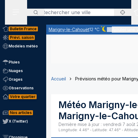
Rechercher
Menu secondaire
Bulletin France
Marigny-le-Cahouët
12 °C
Ajouter une v
Ciel dégagé - qua
Prévi. saison
Modèles météo
Pluies
Nuages
Accueil
Prévisions météo pour Marign
Orages
Observations
Votre quartier
Météo
Marigny-l
Nos articles
Marigny-le-Caho
X (Twitter)
Dernière mise à jour :
vendredi 7 août 
Longitude:
4.46
° - Latitude:
47.46
° - Altitude
Chronique