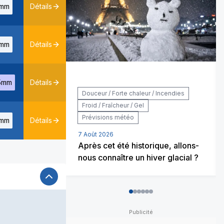
mm
Détails
mm
Détails
5mm
Détails
Douceur / Forte chaleur / Incendies
Froid / Fraîcheur / Gel
Prévisions météo
mm
Détails
7 Août 2026
Après cet été historique, allons-
nous connaître un hiver glacial ?
0
1
2
3
4
5