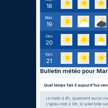
18
Mer.
19
Jeu.
20
Ven.
21
Bulletin météo pour
Mar
Le matin à 8h, quasiment aucun nuag
L'après-midi à 14h, le soleil brille