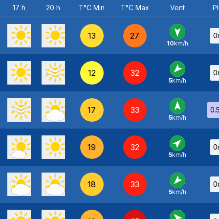
17 h
20 h
T°C Min
T°C Max
Vent
Pl
13
27
0
10
km/h
N
-
12
32
0
5
km/h
NE
-
17
33
0.
5
km/h
S
-
19
32
0
5
km/h
SO
-
18
33
0
5
km/h
NE
-