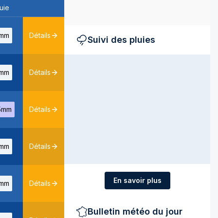
uie
mm
Détails
Suivi des pluies
mm
Détails
5mm
Détails
mm
Détails
En savoir plus
mm
Détails
Bulletin météo du jour