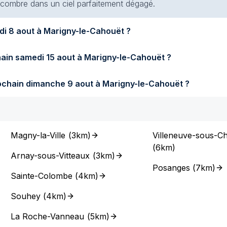
 encombre dans un ciel parfaitement dégagé.
Quel temps fera-t-il demain samedi 8 aout à Marigny-le-Cahouët ?
Quel temps fera-t-il samedi prochain samedi 15 aout à Marigny-le-Cahouët ?
Quel temps fera-t-il dimanche prochain dimanche 9 aout à Marigny-le-Cahouët ?
Magny-la-Ville
(
3km
)
Villeneuve-sous-Ch
(
6km
)
Arnay-sous-Vitteaux
(
3km
)
Posanges
(
7km
)
Sainte-Colombe
(
4km
)
Souhey
(
4km
)
La Roche-Vanneau
(
5km
)