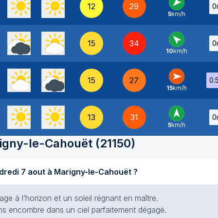
12
29
0
5
km/h
NE
-
15
34
0
10
km/h
SE
-
15
27
0.
15
km/h
O
-
13
31
0
5
km/h
S
-
igny-le-Cahouët
(
21150
)
Quel temps fait-il aujourd'hui vendredi 7 aout à Marigny-le-Cahouët ?
e à l’horizon et un soleil régnant en maître.
 sans encombre dans un ciel parfaitement dégagé.