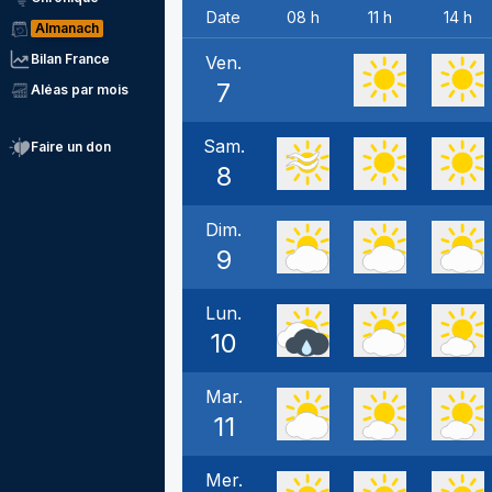
Date
08 h
11 h
14 h
Almanach
Bilan France
Ven.
7
Aléas par mois
Sam.
Faire un don
8
Dim.
9
Lun.
10
Mar.
11
Mer.