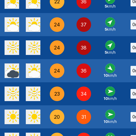
22
36
0
5
km/h
NE
-
24
37
0
5
km/h
SO
-
24
38
0
5
km/h
SO
-
24
36
0
10
km/h
NO
-
23
34
0
10
km/h
O
-
20
31
0
10
km/h
O
-