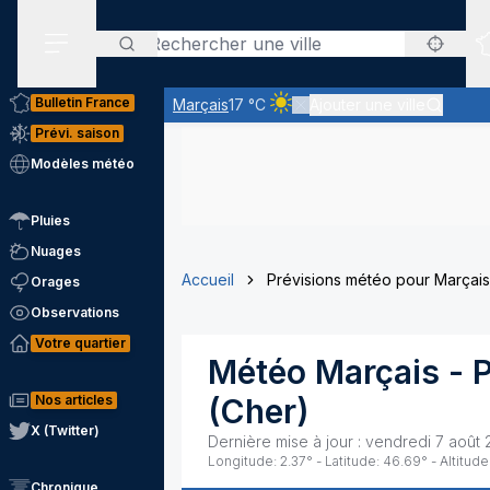
Rechercher
Menu secondaire
Bulletin France
Marçais
17 °C
Ajouter une ville
Ciel clair - quasiment pas de n
Prévi. saison
Modèles météo
Pluies
Nuages
Accueil
Prévisions météo pour Marçais
Orages
Observations
Votre quartier
Météo
Marçais
- 
Nos articles
(
Cher
)
X (Twitter)
Dernière mise à jour :
vendredi 7 août 
Longitude:
2.37
° - Latitude:
46.69
° - Altitude
Chronique