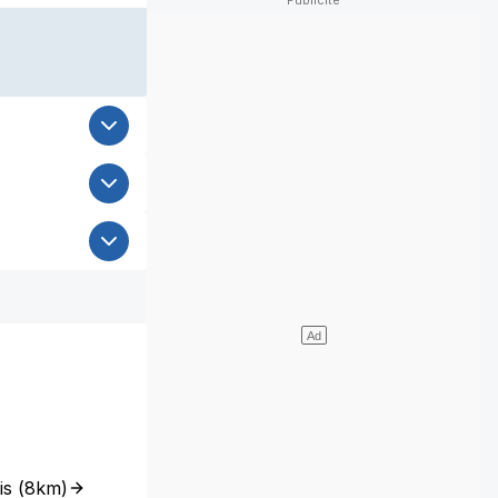
is
(
8km
)