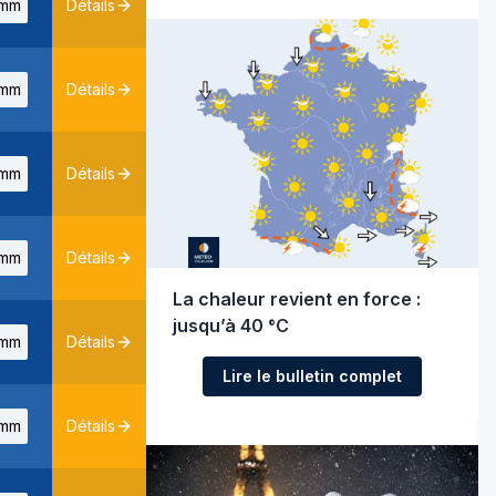
mm
Détails
mm
Détails
mm
Détails
mm
Détails
La chaleur revient en force :
jusqu’à 40 °C
mm
Détails
Lire le bulletin complet
mm
Détails