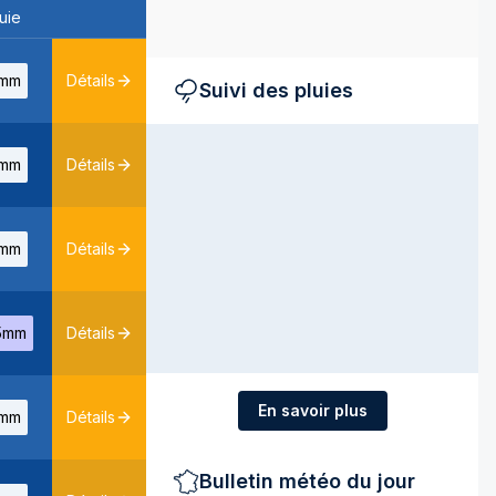
uie
mm
Détails
Suivi des pluies
mm
Détails
mm
Détails
5mm
Détails
En savoir plus
mm
Détails
Bulletin météo du jour