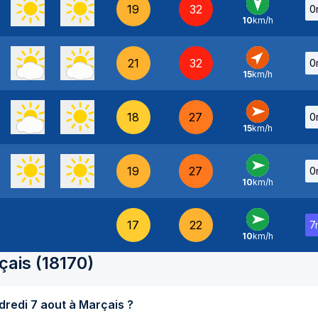
19
32
0
10
km/h
N
-
21
32
0
15
km/h
SO
-
18
27
0
15
km/h
O
-
19
27
0
10
km/h
O
-
17
22
7
10
km/h
O
-
çais
(
18170
)
Quel temps fait-il aujourd'hui vendredi 7 aout à Marçais ?