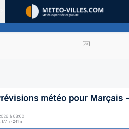
Sites expertis&eacute;s
uages et un soleil omniprésent
Prévisions météo pour
Marçais
2026 à 08:00
:
177
m -
241
m