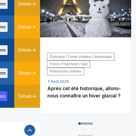
mm
Détails
mm
Détails
mm
Détails
Douceur / Forte chaleur / Incendies
Froid / Fraîcheur / Gel
Prévisions météo
mm
Détails
7 Août 2026
Après cet été historique, allons-
nous connaître un hiver glacial ?
mm
Détails
0
1
2
3
4
5