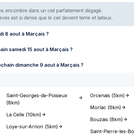
 sans encombre dans un ciel parfaitement dégagé.
evés est si dense que le ciel devient terne et laiteux.
Quel temps fera-t-il demain samedi 8 aout à Marçais ?
Quel temps fera-t-il samedi prochain samedi 15 aout à Marçais ?
Quel temps fera-t-il dimanche prochain dimanche 9 aout à Marçais ?
Saint-Georges-de-Poisieux
Orcenais
(
5km
)
(
8km
)
Morlac
(
6km
)
La Celle
(
10km
)
Bouzais
(
8km
)
Loye-sur-Arnon
(
5km
)
Saint-Pierre-les-Bo