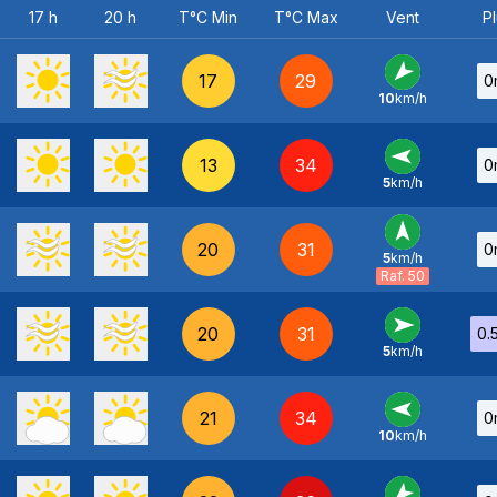
17 h
20 h
T°C Min
T°C Max
Vent
Pl
17
29
0
10
km/h
NE
-
13
34
0
5
km/h
E
-
20
31
0
5
km/h
S
-
Raf. 50
20
31
0.
5
km/h
O
-
21
34
0
10
km/h
E
-