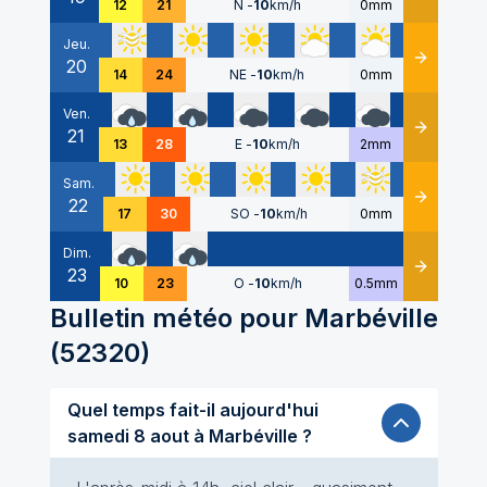
12
21
N
-
10
km/h
0mm
Jeu.
20
Détails
14
24
NE
-
10
km/h
0mm
Ven.
21
Détails
13
28
E
-
10
km/h
2mm
Sam.
22
Détails
17
30
SO
-
10
km/h
0mm
Dim.
23
Détails
10
23
O
-
10
km/h
0.5mm
Bulletin météo pour
Marbéville
(
52320
)
Quel temps fait-il aujourd'hui
samedi 8 aout à Marbéville ?