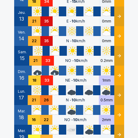
18
34
E
-
15
km/h
0mm
Jeu.
13
Détails
21
35
E
-
10
km/h
0mm
Ven.
14
Détails
22
35
N
-
10
km/h
0mm
Sam.
15
Détails
21
33
NO
-
10
km/h
0.2mm
Dim.
16
Détails
18
33
NE
-
10
km/h
1mm
Lun.
17
Détails
21
26
N
-
10
km/h
0.5mm
Mar.
18
Détails
16
22
NO
-
10
km/h
2mm
Mer.
19
Détails