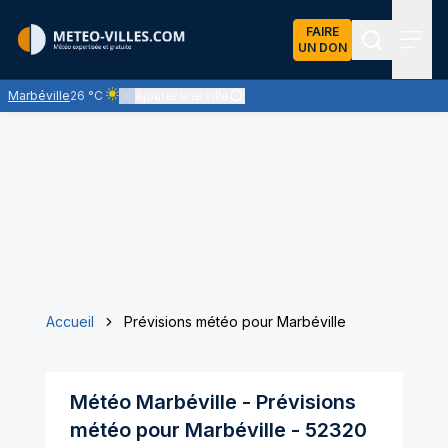
FAIRE
UN DON
Recherch
Menu
Marbéville
26 °C
Ajouter une ville
Ciel clair - quasiment pas de nuages et un soleil omniprés
Accueil
Prévisions météo pour Marbéville
Météo
Marbéville
- Prévisions
météo pour
Marbéville
-
52320