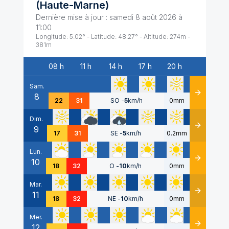
(
Haute-Marne
)
Dernière mise à jour :
samedi 8 août 2026 à
11:00
Longitude:
5.02
° - Latitude:
48.27
° - Altitude:
274
m -
381
m
08 h
11 h
14 h
17 h
20 h
Date
Sam.
8
Détails
22
31
SO
-
5
km/h
0mm
Dim.
9
Détails
17
31
SE
-
5
km/h
0.2mm
Lun.
10
Détails
18
32
O
-
10
km/h
0mm
Mar.
11
Détails
18
32
NE
-
10
km/h
0mm
Mer.
12
Détails