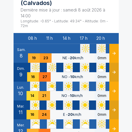
(
Calvados
)
Dernière mise à jour :
samedi 8 août 2026 à
14:00
Longitude:
-0.65
° - Latitude:
49.34
° - Altitude:
0
m -
72
m
08 h
11 h
14 h
17 h
20 h
Date
Sam.
8
Détails
19
23
NE
-
20
km/h
0mm
Dim.
9
Détails
16
27
NO
-
10
km/h
0mm
Lun.
10
Détails
14
21
NO
-
10
km/h
0mm
Mar.
11
Détails
16
24
E
-
20
km/h
0mm
Mer.
12
Détails