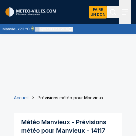
FAIRE
UN DON
Recherch
Menu
Manvieux
23 °C
Ajouter une ville
Ciel voilé par des nuages d'altitude, ternissant plus ou moins
Accueil
Prévisions météo pour Manvieux
Météo
Manvieux
- Prévisions
météo pour
Manvieux
-
14117