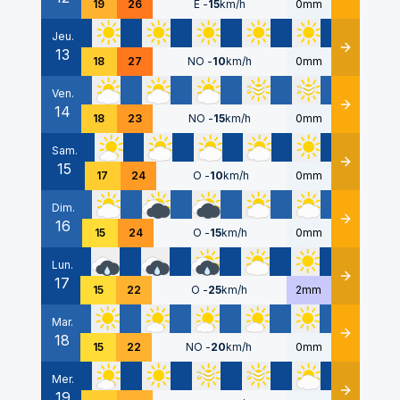
19
26
E
-
15
km/h
0mm
Jeu.
13
Détails
18
27
NO
-
10
km/h
0mm
Ven.
14
Détails
18
23
NO
-
15
km/h
0mm
Sam.
15
Détails
17
24
O
-
10
km/h
0mm
Dim.
16
Détails
15
24
O
-
15
km/h
0mm
Lun.
17
Détails
15
22
O
-
25
km/h
2mm
Mar.
18
Détails
15
22
NO
-
20
km/h
0mm
Mer.
19
Détails