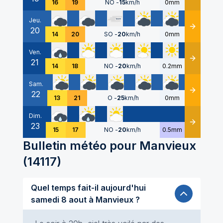
16
19
NO
-
15
km/h
0mm
Jeu.
20
Détails
14
20
SO
-
20
km/h
0mm
Ven.
21
Détails
14
18
NO
-
20
km/h
0.2mm
Sam.
22
Détails
13
21
O
-
25
km/h
0mm
Dim.
23
Détails
15
17
NO
-
20
km/h
0.5mm
Bulletin météo pour
Manvieux
(
14117
)
Quel temps fait-il aujourd'hui
samedi 8 aout à Manvieux ?