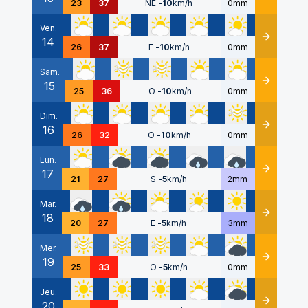
23
37
NE
-
10
km/h
0mm
Ven.
14
Détails
26
37
E
-
10
km/h
0mm
Sam.
15
Détails
25
36
O
-
10
km/h
0mm
Dim.
16
Détails
26
32
O
-
10
km/h
0mm
Lun.
17
Détails
21
27
S
-
5
km/h
2mm
Mar.
18
Détails
20
27
E
-
5
km/h
3mm
Mer.
19
Détails
25
33
O
-
5
km/h
0mm
Jeu.
20
Détails