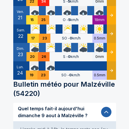
22
34
S
-
5
km/h
0mm
Ven.
21
Détails
15
25
O
-
5
km/h
19mm
Sam.
22
Détails
17
23
SO
-
0
km/h
0.5mm
Dim.
23
Détails
20
26
S
-
0
km/h
0mm
Lun.
24
Détails
19
23
SO
-
0
km/h
0.5mm
Bulletin météo pour
Malzéville
(
54220
)
Quel temps fait-il aujourd'hui
dimanche 9 aout à Malzéville ?