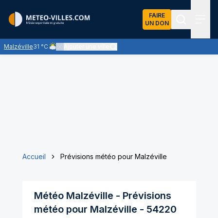
FAIRE
UN DON
Recherch
Menu
Malzéville
31 °C
Ajouter une ville
Ciel nuageux - les éclaircies et les nuages se partagent le c
Accueil
Prévisions météo pour Malzéville
Météo
Malzéville
- Prévisions
météo pour
Malzéville
-
54220