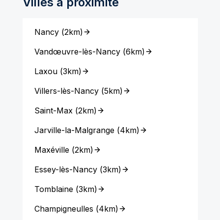
Villes à proximité
Nancy
(
2km
)
Vandœuvre-lès-Nancy
(
6km
)
Laxou
(
3km
)
Villers-lès-Nancy
(
5km
)
Saint-Max
(
2km
)
Jarville-la-Malgrange
(
4km
)
Maxéville
(
2km
)
Essey-lès-Nancy
(
3km
)
Tomblaine
(
3km
)
Champigneulles
(
4km
)