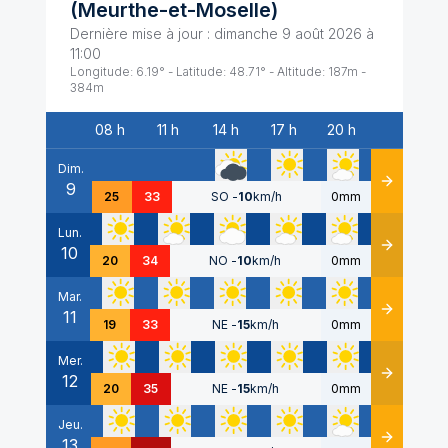
(
Meurthe-et-Moselle
)
Dernière mise à jour :
dimanche 9 août 2026 à
11:00
Longitude:
6.19
° - Latitude:
48.71
° - Altitude:
187
m -
384
m
08 h
11 h
14 h
17 h
20 h
Date
Dim.
9
Détails
25
33
SO
-
10
km/h
0mm
Lun.
10
Détails
20
34
NO
-
10
km/h
0mm
Mar.
11
Détails
19
33
NE
-
15
km/h
0mm
Mer.
12
Détails
20
35
NE
-
15
km/h
0mm
Jeu.
13
Détails