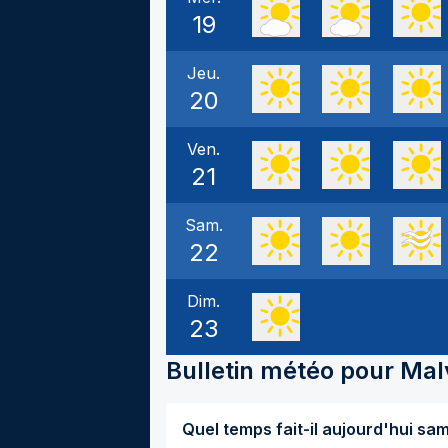
19
Jeu.
20
Ven.
21
Sam.
22
Dim.
23
Bulletin météo pour
Mal