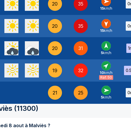
20
35
0
15
km/h
O
-
20
35
0
15
km/h
N
-
20
31
1
5
km/h
S
-
19
32
0.
10
km/h
SO
-
Raf. 50
21
25
0
5
km/h
O
-
viès
(
11300
)
Quel temps fait-il aujourd'hui samedi 8 aout à Malviès ?