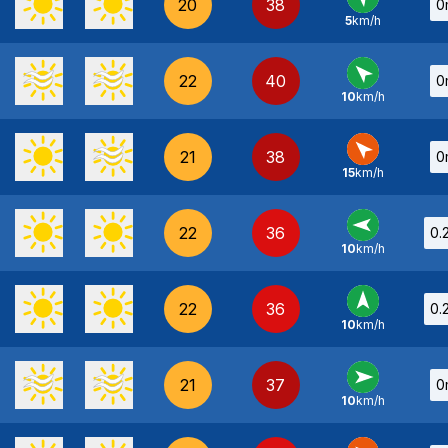
20
38
0
5
km/h
SE
-
22
40
0
10
km/h
SE
-
21
38
0
15
km/h
SE
-
22
36
0.
10
km/h
E
-
22
36
0.
10
km/h
S
-
21
37
0
10
km/h
O
-