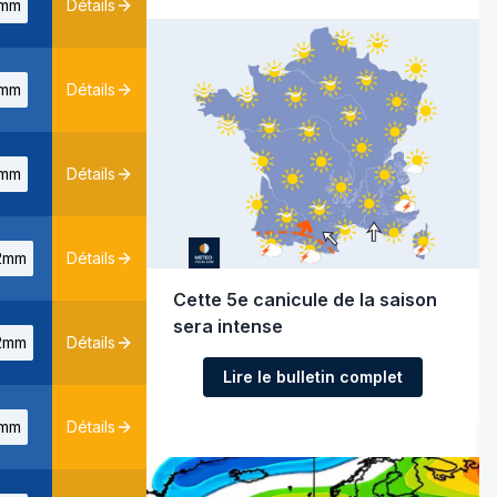
mm
Détails
mm
Détails
mm
Détails
2mm
Détails
Cette 5e canicule de la saison
sera intense
2mm
Détails
Lire le bulletin complet
mm
Détails