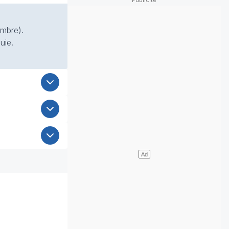
ombre).
uie.