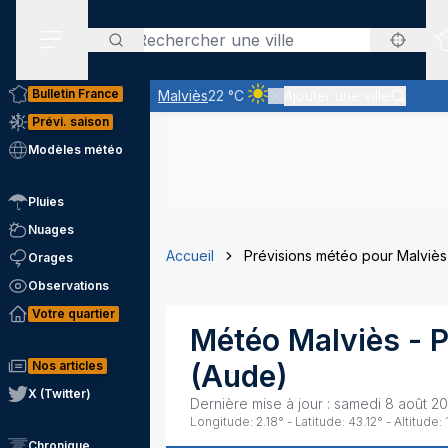
Rechercher
Menu secondaire
Bulletin France
Malviès
22 °C
Ajouter une ville
Ciel clair - quasiment pas de n
Prévi. saison
Modèles météo
Pluies
Nuages
Accueil
Prévisions météo pour Malviès
Orages
Observations
Votre quartier
Météo
Malviès
- P
Nos articles
(
Aude
)
X (Twitter)
Dernière mise à jour :
samedi 8 août 2
Longitude:
2.18
° - Latitude:
43.12
° - Altitude:
Chronique