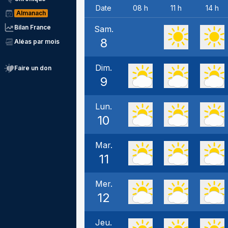
Date
08 h
11 h
14 h
Almanach
Bilan France
Sam.
8
Aléas par mois
Dim.
Faire un don
9
Lun.
10
Mar.
11
Mer.
12
Jeu.