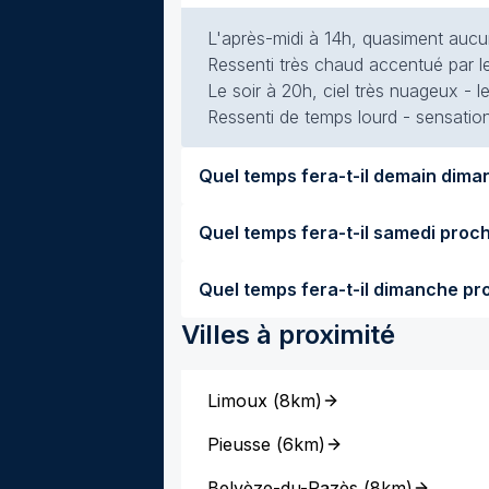
L'après-midi à 14h, quasiment aucun
Ressenti très chaud accentué par le
Le soir à 20h, ciel très nuageux - l
Ressenti de temps lourd - sensation
Villes à proximité
Limoux
(
8km
)
Pieusse
(
6km
)
Belvèze-du-Razès
(
8km
)