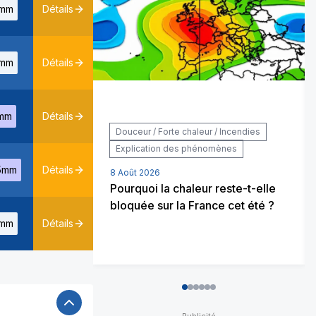
mm
Détails
mm
Détails
mm
Détails
Douceur / Forte chaleur / Incendies
Explication des phénomènes
5mm
Détails
8 Août 2026
Pourquoi la chaleur reste-t-elle
bloquée sur la France cet été ?
mm
Détails
0
1
2
3
4
5