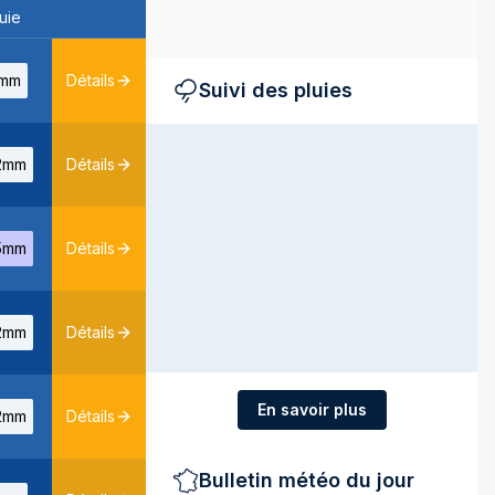
uie
mm
Détails
Suivi des pluies
2mm
Détails
5mm
Détails
2mm
Détails
En savoir plus
2mm
Détails
Bulletin météo du jour