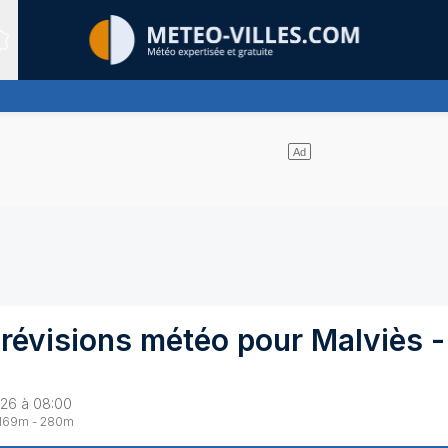
Sites expertis&eacute;s
uages et un soleil omniprésent
révisions météo pour
Malviès
-
026 à 08:00
169
m -
280
m