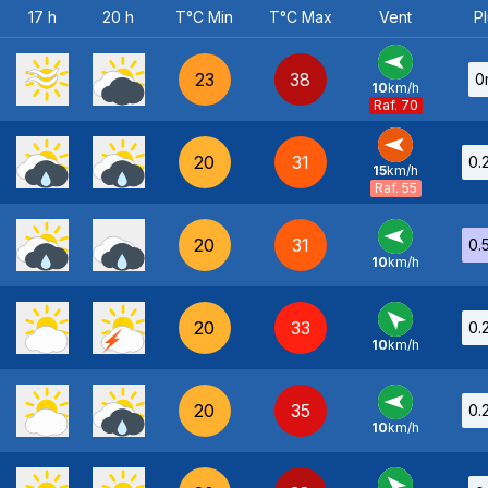
17 h
20 h
T°C Min
T°C Max
Vent
Pl
23
38
0
10
km/h
E
-
Raf. 70
20
31
0.
15
km/h
E
-
Raf. 55
20
31
0.
10
km/h
E
-
20
33
0.
10
km/h
SE
-
20
35
0.
10
km/h
E
-