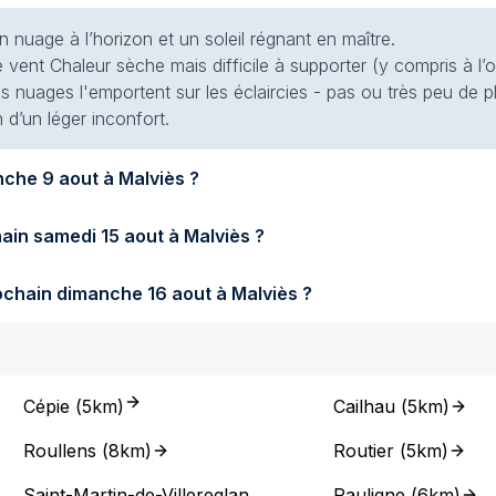
 nuage à l’horizon et un soleil régnant en maître.
 vent Chaleur sèche mais difficile à supporter (y compris à l’
es nuages l'emportent sur les éclaircies - pas ou très peu de pl
 d’un léger inconfort.
Quel temps fera-t-il demain dimanche 9 aout à Malviès ?
Quel temps fera-t-il samedi prochain samedi 15 aout à Malviès ?
Quel temps fera-t-il dimanche prochain dimanche 16 aout à Malviès ?
Cépie
(
5km
)
Cailhau
(
5km
)
Roullens
(
8km
)
Routier
(
5km
)
Saint-Martin-de-Villereglan
Pauligne
(
6km
)