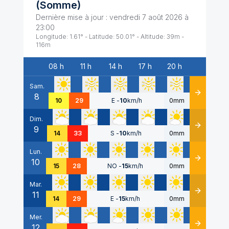
(
Somme
)
Dernière mise à jour :
vendredi 7 août 2026 à
23:00
Longitude:
1.61
° - Latitude:
50.01
° - Altitude:
39
m -
116
m
08 h
11 h
14 h
17 h
20 h
Date
Sam.
8
Détails
10
29
E
-
10
km/h
0mm
Dim.
9
Détails
14
33
S
-
10
km/h
0mm
Lun.
10
Détails
15
28
NO
-
15
km/h
0mm
Mar.
11
Détails
14
29
E
-
15
km/h
0mm
Mer.
12
Détails