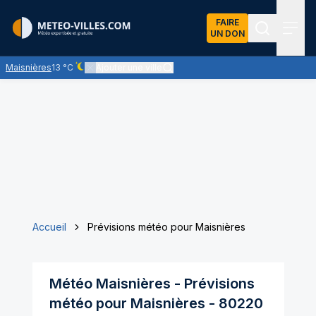
FAIRE
UN DON
Recherch
Menu
Maisnières
13 °C
Ajouter une ville
Ciel dégagé - quasiment pas de nuages
Accueil
Prévisions météo pour Maisnières
Météo
Maisnières
- Prévisions
météo pour
Maisnières
-
80220