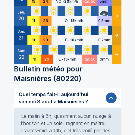
15
24
NO
-
20
km/h
Raf. 50
5mm
Jeu.
20
Détails
11
23
O
-
15
km/h
0.5mm
Ven.
21
Détails
11
23
E
-
10
km/h
0.2mm
Sam.
22
Détails
11
29
E
-
15
km/h
Raf. 50
0mm
Bulletin météo pour
Maisnières
(
80220
)
Quel temps fait-il aujourd'hui
samedi 8 aout à Maisnières ?
Le matin à 8h, quasiment aucun nuage à
l’horizon et un soleil régnant en maître.
L'après-midi à 14h, ciel très voilé par des