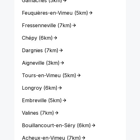
Gamaches
(
5km
)
Feuquières-en-Vimeu
(
5km
)
Fressenneville
(
7km
)
Chépy
(
6km
)
Dargnies
(
7km
)
Aigneville
(
3km
)
Tours-en-Vimeu
(
5km
)
Longroy
(
6km
)
Embreville
(
5km
)
Valines
(
7km
)
Bouillancourt-en-Séry
(
6km
)
Acheux-en-Vimeu
(
7km
)