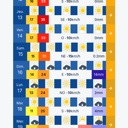
16
33
E
-
10
km/h
0mm
Jeu.
13
Détails
17
35
SE
-
10
km/h
0mm
Ven.
14
Détails
17
33
O
-
10
km/h
0mm
Sam.
15
Détails
15
31
NE
-
15
km/h
0.2mm
Dim.
16
Détails
14
24
E
-
10
km/h
14mm
Lun.
17
Détails
13
24
NO
-
10
km/h
2mm
Mar.
18
Détails
11
25
S
-
10
km/h
4mm
Mer.
19
Détails