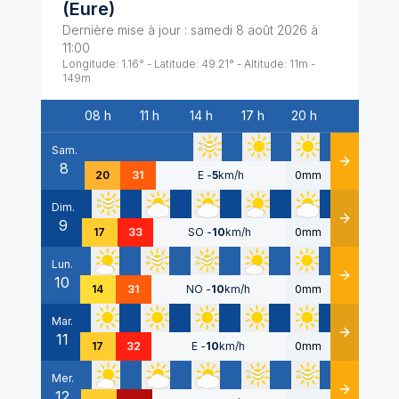
(
Eure
)
Dernière mise à jour :
samedi 8 août 2026 à
11:00
Longitude:
1.16
° - Latitude:
49.21
° - Altitude:
11
m -
149
m
08 h
11 h
14 h
17 h
20 h
Date
Sam.
8
Détails
20
31
E
-
5
km/h
0mm
Dim.
9
Détails
17
33
SO
-
10
km/h
0mm
Lun.
10
Détails
14
31
NO
-
10
km/h
0mm
Mar.
11
Détails
17
32
E
-
10
km/h
0mm
Mer.
12
Détails