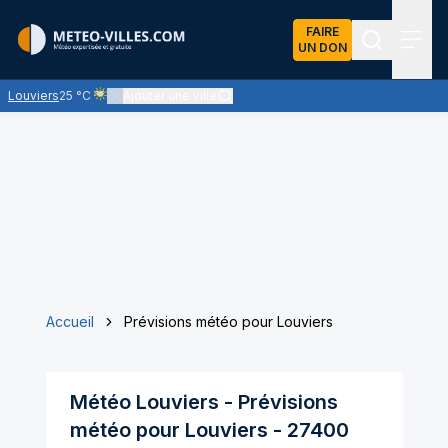
FAIRE
UN DON
Recherch
Menu
Louviers
25 °C
Ajouter une ville
Ciel voilé par des nuages d'altitude, ternissant plus ou moins 
Accueil
Prévisions météo pour Louviers
Météo
Louviers
- Prévisions
météo pour
Louviers
-
27400