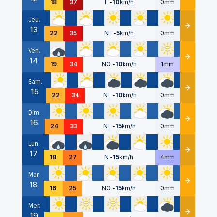
18
37
E
-
10
km/h
0mm
Jeu.
13
Détails
22
35
NE
-
5
km/h
0mm
Ven.
14
Détails
19
34
NO
-
10
km/h
1mm
Sam.
15
Détails
22
34
NE
-
10
km/h
0mm
Dim.
16
Détails
24
33
NE
-
15
km/h
0mm
Lun.
17
Détails
18
27
N
-
15
km/h
4mm
Mar.
18
Détails
16
25
NO
-
15
km/h
0mm
Mer.
19
Détails