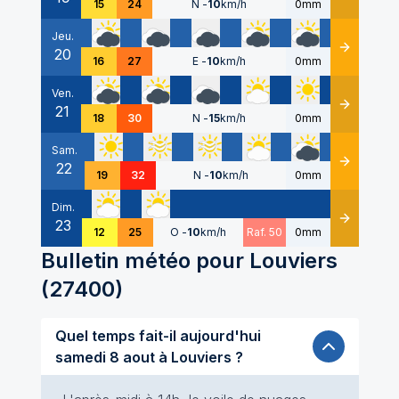
15
24
N
-
10
km/h
0mm
Jeu.
20
Détails
16
27
E
-
10
km/h
0mm
Ven.
21
Détails
18
30
N
-
15
km/h
0mm
Sam.
22
Détails
19
32
N
-
10
km/h
0mm
Dim.
23
Détails
12
25
O
-
10
km/h
Raf. 50
0mm
Bulletin météo pour
Louviers
(
27400
)
Quel temps fait-il aujourd'hui
samedi 8 aout à Louviers ?