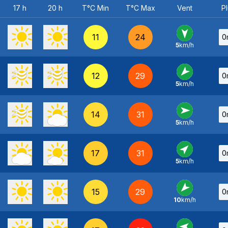
17 h
20 h
T°C Min
T°C Max
Vent
Pl
11
24
0
5
km/h
N
-
12
29
0
5
km/h
NE
-
14
31
0
5
km/h
O
-
17
31
0
5
km/h
SO
-
15
29
0
10
km/h
NE
-