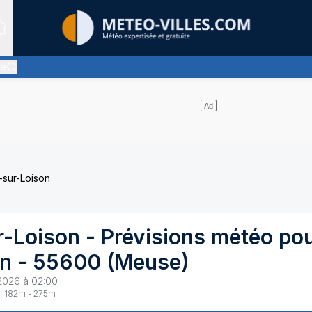
Sites expertis&eacute;s
le
ment pas de nuages
-sur-Loison
r-Loison
- Prévisions météo po
on
-
55600
(
Meuse
)
2026 à 02:00
:
182
m -
275
m