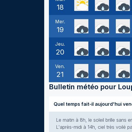
18
Mer.
19
Jeu.
20
Ven.
21
Bulletin météo pour
Lou
Le matin à 8h, le soleil brille san
L'après-midi à 14h, ciel très voilé p