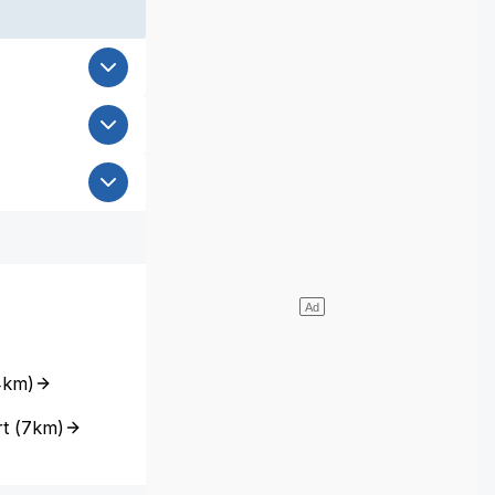
4km
)
t
(
7km
)