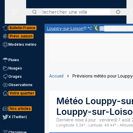
Rechercher
Menu secondaire
Bulletin France
Louppy-sur-Loison
11 °C
Ajouter une vil
Ciel dégagé - quasi
Prévi. saison
Modèles météo
Pluies
Nuages
Accueil
Prévisions météo pour Louppy
Orages
Observations
Votre quartier
Météo
Louppy-su
Nos articles
Louppy-sur-Lois
X (Twitter)
Dernière mise à jour :
vendredi 7 août 
Longitude:
5.34
° - Latitude:
49.44
° - Altitude
Chronique