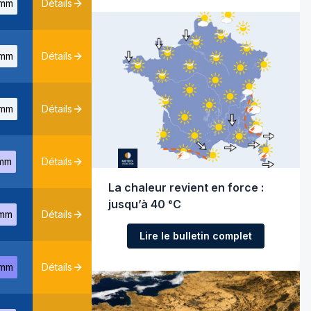
mm
Détails
mm
Détails
mm
Détails
mm
Détails
La chaleur revient en force :
jusqu’à 40 °C
mm
Détails
Lire le bulletin complet
mm
Détails