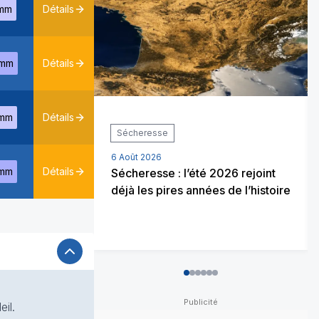
mm
Détails
mm
Détails
mm
Détails
Sécheresse
6 Août 2026
mm
Détails
Sécheresse : l’été 2026 rejoint
déjà les pires années de l’histoire
0
1
2
3
4
5
eil.