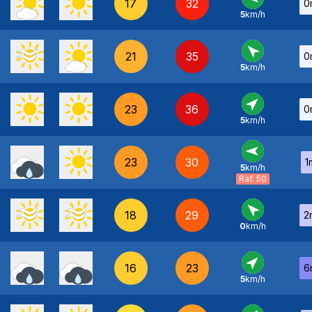
17
32
0
5
km/h
E
-
21
35
0
5
km/h
SE
-
23
36
0
5
km/h
SO
-
23
30
1
5
km/h
E
-
Raf. 50
18
29
2
0
km/h
SE
-
16
23
6
5
km/h
SO
-