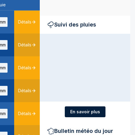
uie
mm
Détails
Suivi des pluies
mm
Détails
mm
Détails
mm
Détails
En savoir plus
mm
Détails
Bulletin météo du jour