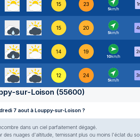
15
23
1
5
km/h
SO
-
15
20
4
5
km/h
SO
-
14
19
2
10
km/h
O
-
12
24
3
5
km/h
SO
-
ppy-sur-Loison
(
55600
)
Quel temps fait-il aujourd'hui vendredi 7 aout à Louppy-sur-Loison ?
s encombre dans un ciel parfaitement dégagé.
ar des nuages d'altitude, ternissant plus ou moins l'éclat du sol