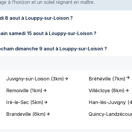
e à l’horizon et un soleil régnant en maître.
Quel temps fera-t-il demain samedi 8 aout à Louppy-sur-Loison ?
Quel temps fera-t-il samedi prochain samedi 15 aout à Louppy-sur-Loison ?
Quel temps fera-t-il dimanche prochain dimanche 9 aout à Louppy-sur-Loison ?
Juvigny-sur-Loison
(
3km
)
Bréhéville
(
7km
)
Remoiville
(
1km
)
Villécloye
(
8km
)
Iré-le-Sec
(
5km
)
Han-lès-Juvigny
(
Brandeville
(
6km
)
Quincy-Landzécour