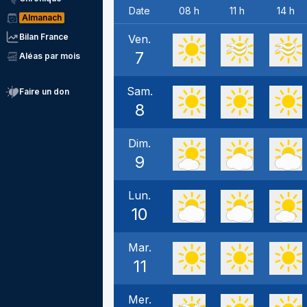
Date
08 h
11 h
14 h
Almanach
Bilan France
Ven.
7
Aléas par mois
Sam.
Faire un don
8
Dim.
9
Lun.
10
Mar.
11
Mer.