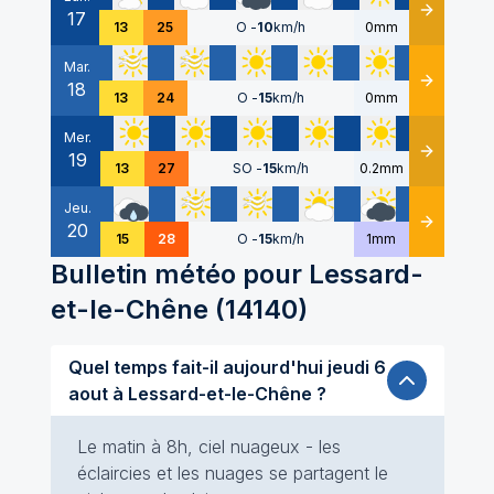
17
Détails
13
25
O
-
10
km/h
0mm
Mar.
18
Détails
13
24
O
-
15
km/h
0mm
Mer.
19
Détails
13
27
SO
-
15
km/h
0.2mm
Jeu.
20
Détails
15
28
O
-
15
km/h
1mm
Bulletin météo pour
Lessard-
et-le-Chêne
(
14140
)
Quel temps fait-il aujourd'hui jeudi 6
aout à Lessard-et-le-Chêne ?
Le matin à 8h, ciel nuageux - les
éclaircies et les nuages se partagent le