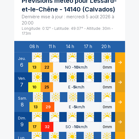
Prévisions météo pour
Lessard-
et-le-Chêne
-
14140
(
Calvados
)
Dernière mise à jour :
mercredi 5 août 2026 à
20:00
Longitude:
0.12
° - Latitude:
49.07
° - Altitude:
30
m -
173
m
08 h
11 h
14 h
17 h
20 h
Date
Jeu.
6
Détails
13
22
NO
-
10
km/h
0mm
Ven.
7
Détails
10
25
E
-
5
km/h
0mm
Sam.
8
Détails
13
29
E
-
5
km/h
0mm
Dim.
9
Détails
17
32
SO
-
10
km/h
0mm
Lun.