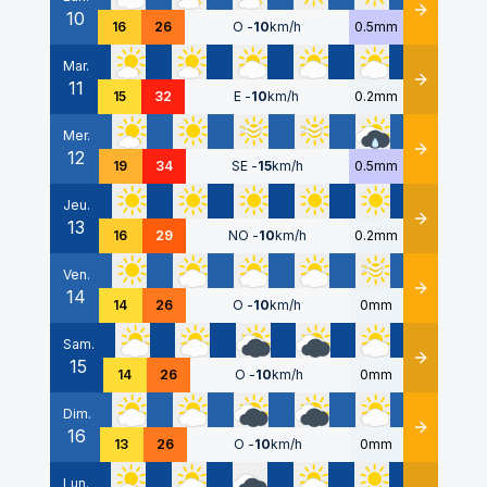
10
Détails
16
26
O
-
10
km/h
0.5mm
Mar.
11
Détails
15
32
E
-
10
km/h
0.2mm
Mer.
12
Détails
19
34
SE
-
15
km/h
0.5mm
Jeu.
13
Détails
16
29
NO
-
10
km/h
0.2mm
Ven.
14
Détails
14
26
O
-
10
km/h
0mm
Sam.
15
Détails
14
26
O
-
10
km/h
0mm
Dim.
16
Détails
13
26
O
-
10
km/h
0mm
Lun.