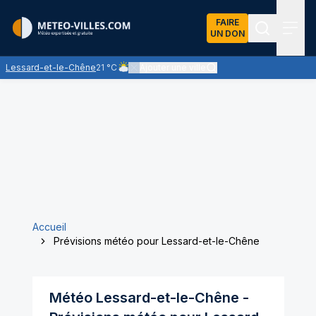
FAIRE
UN DON
Recherch
Menu
Lessard-et-le-Chêne
21 °C
Ajouter une ville
Ciel nuageux - les éclaircies et les nuages se pa
Accueil
Prévisions météo pour Lessard-et-le-Chêne
Météo
Lessard-et-le-Chêne
-