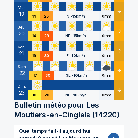
Mer.
19
Détails
14
25
N
-
15
km/h
0mm
Jeu.
20
Détails
14
28
NE
-
15
km/h
0mm
Ven.
21
Détails
16
30
E
-
10
km/h
0mm
Sam.
22
Détails
17
30
SE
-
10
km/h
0mm
Dim.
23
Détails
10
20
NE
-
10
km/h
0mm
Bulletin météo pour
Les
Moutiers-en-Cinglais
(
14220
)
Quel temps fait-il aujourd'hui