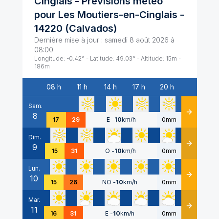
Cinglais
- Prévisions météo
pour
Les Moutiers-en-Cinglais
-
14220
(
Calvados
)
Dernière mise à jour :
samedi 8 août 2026 à
08:00
Longitude:
-0.42
° - Latitude:
49.03
° - Altitude:
15
m -
186
m
08 h
11 h
14 h
17 h
20 h
Date
Sam.
8
Détails
17
29
E
-
10
km/h
0mm
Dim.
9
Détails
15
31
O
-
10
km/h
0mm
Lun.
10
Détails
15
26
NO
-
10
km/h
0mm
Mar.
11
Détails
16
31
E
-
10
km/h
0mm