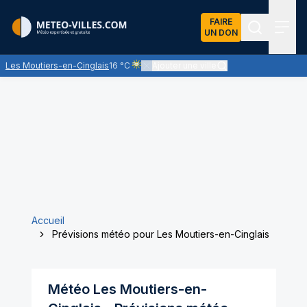
FAIRE
UN DON
Recherch
Menu
Les Moutiers-en-Cinglais
16 °C
Ajouter une ville
Ciel voilé par des nuages d'altitude, ternissa
Accueil
Prévisions météo pour Les Moutiers-en-Cinglais
Météo
Les Moutiers-en-