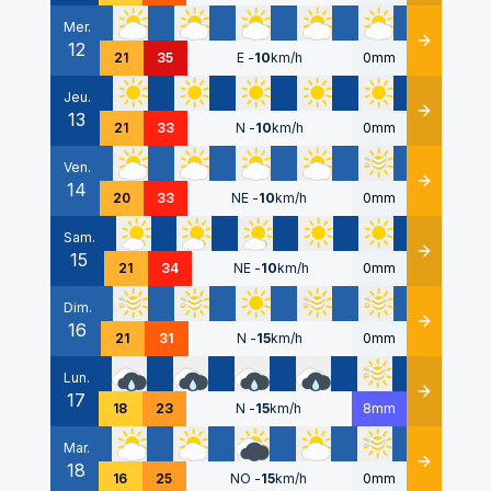
Mer.
12
Détails
21
35
E
-
10
km/h
0mm
Jeu.
13
Détails
21
33
N
-
10
km/h
0mm
Ven.
14
Détails
20
33
NE
-
10
km/h
0mm
Sam.
15
Détails
21
34
NE
-
10
km/h
0mm
Dim.
16
Détails
21
31
N
-
15
km/h
0mm
Lun.
17
Détails
18
23
N
-
15
km/h
8mm
Mar.
18
Détails
16
25
NO
-
15
km/h
0mm