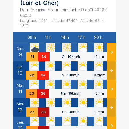
(
Loir-et-Cher
)
Dernière mise à jour :
dimanche 9 août 2026 à
05:00
Longitude:
1.29
° - Latitude:
47.49
° - Altitude:
62
m -
101
m
08 h
11 h
14 h
17 h
20 h
Date
Dim.
9
Détails
21
34
O
-
10
km/h
0mm
Lun.
10
Détails
22
34
N
-
10
km/h
0.2mm
Mar.
11
Détails
23
36
NE
-
15
km/h
0mm
Mer.
12
Détails
22
38
E
-
10
km/h
0mm
Jeu.
13
Détails