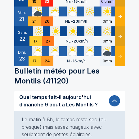
19
32
NE
-
15
km/h
0.5mm
Ven.
21
Détails
21
26
NE
-
20
km/h
0mm
Sam.
22
Détails
17
27
NE
-
20
km/h
0mm
Dim.
23
Détails
17
24
N
-
15
km/h
0mm
Bulletin météo pour
Les
Montils
(
41120
)
Quel temps fait-il aujourd'hui
dimanche 9 aout à Les Montils ?
Le matin à 8h, le temps reste sec (ou
presque) mais assez nuageux avec
seulement de petites éclaircies.