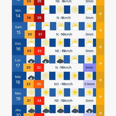
24
39
NE
-
5
km/h
0mm
Ven.
14
Détails
26
39
N
-
5
km/h
0mm
Sam.
15
Détails
20
37
N
-
10
km/h
0mm
Dim.
16
Détails
23
33
NE
-
15
km/h
0mm
Lun.
17
Détails
20
32
N
-
10
km/h
5mm
Mar.
18
Détails
22
30
NO
-
10
km/h
0.5mm
Mer.
19
Détails
21
34
NE
-
10
km/h
0mm
Jeu.
20
Détails