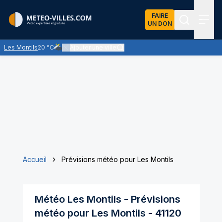
FAIRE
UN DON
Recherch
Menu
Les Montils
20 °C
Ajouter une ville
Ciel très nuageux - les nuages l'emportent sur les éclairc
Accueil
Prévisions météo pour Les Montils
Météo
Les Montils
- Prévisions
météo pour
Les Montils
-
41120