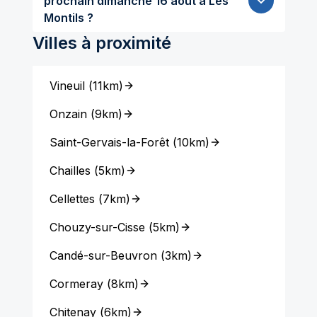
prochain dimanche 16 aout à Les
Montils ?
Villes à proximité
Vineuil
(
11km
)
Onzain
(
9km
)
Saint-Gervais-la-Forêt
(
10km
)
Chailles
(
5km
)
Cellettes
(
7km
)
Chouzy-sur-Cisse
(
5km
)
Candé-sur-Beuvron
(
3km
)
Cormeray
(
8km
)
Chitenay
(
6km
)