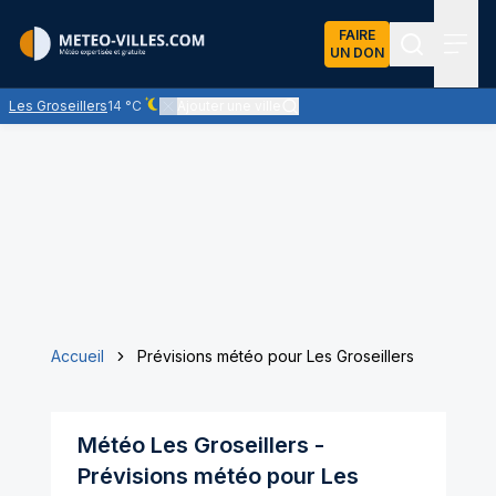
FAIRE
UN DON
Recherch
Menu
Les Groseillers
14 °C
Ajouter une ville
Ciel dégagé - quasiment pas de nuages
Accueil
Prévisions météo pour Les Groseillers
Météo
Les Groseillers
-
Prévisions météo pour
Les