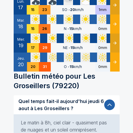
Lun.
17
Détails
15
23
SO
-
20
km/h
1mm
Mar.
18
Détails
15
26
N
-
15
km/h
0mm
Mer.
19
Détails
17
29
NE
-
15
km/h
0mm
Jeu.
20
Détails
20
31
O
-
15
km/h
0mm
Bulletin météo pour
Les
Groseillers
(
79220
)
Quel temps fait-il aujourd'hui jeudi 6
aout à Les Groseillers ?
Le matin à 8h, ciel clair - quasiment pas
de nuages et un soleil omniprésent.