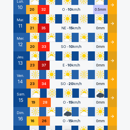
Lun.
10
Détails
20
32
O
-
10
km/h
0.5mm
Mar.
11
Détails
21
35
NE
-
15
km/h
0mm
Mer.
12
Détails
20
33
SO
-
10
km/h
0mm
Jeu.
13
Détails
23
37
E
-
10
km/h
0mm
Ven.
14
Détails
23
34
SO
-
20
km/h
0mm
Sam.
15
Détails
19
28
O
-
15
km/h
0mm
Dim.
16
Détails
16
26
O
-
15
km/h
0mm