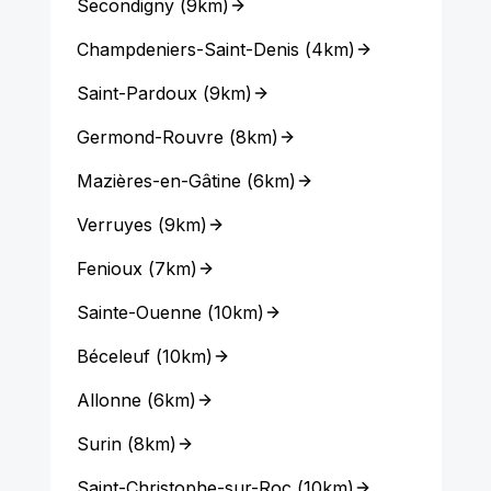
Secondigny
(
9km
)
Champdeniers-Saint-Denis
(
4km
)
Saint-Pardoux
(
9km
)
Germond-Rouvre
(
8km
)
Mazières-en-Gâtine
(
6km
)
Verruyes
(
9km
)
Fenioux
(
7km
)
Sainte-Ouenne
(
10km
)
Béceleuf
(
10km
)
Allonne
(
6km
)
Surin
(
8km
)
Saint-Christophe-sur-Roc
(
10km
)