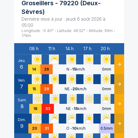
Groseillers
-
79220
(
Deux-
Sèvres
)
Dernière mise à jour :
jeudi 6 août 2026 à
05:00
Longitude:
-0.40
° - Latitude:
46.52
° - Altitude:
99
m -
178
m
08 h
11 h
14 h
17 h
20 h
Date
Jeu.
6
Détails
14
26
N
-
15
km/h
0mm
Ven.
7
Détails
15
29
NE
-
20
km/h
0mm
Sam.
8
Détails
18
33
NE
-
15
km/h
0mm
Dim.
9
Détails
20
31
O
-
10
km/h
0.5mm