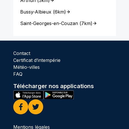
Arthun
(
5km
)
Bussy-Albieux
(
6km
)
Saint-Georges-en-Couzan
(
7km
)
Contact
Certificat d’intempérie
Météo-villes
FAQ
Télécharger nos applications
Facebook
Twitter
Mentions légales