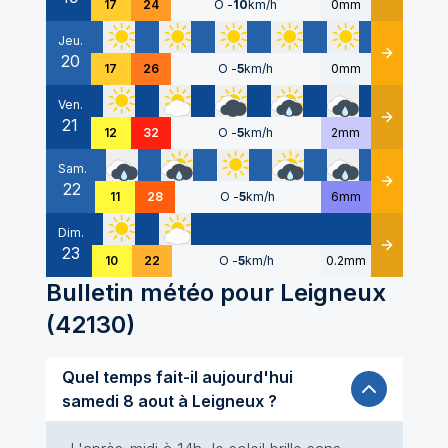
17
24
O
-
10
km/h
0mm
Jeu.
20
Détails
17
26
O
-
5
km/h
0mm
Ven.
21
Détails
12
32
O
-
5
km/h
2mm
Sam.
22
Détails
11
28
O
-
5
km/h
6mm
Dim.
23
Détails
10
22
O
-
5
km/h
0.2mm
Bulletin météo pour
Leigneux
(
42130
)
Quel temps fait-il aujourd'hui
samedi 8 aout à Leigneux ?