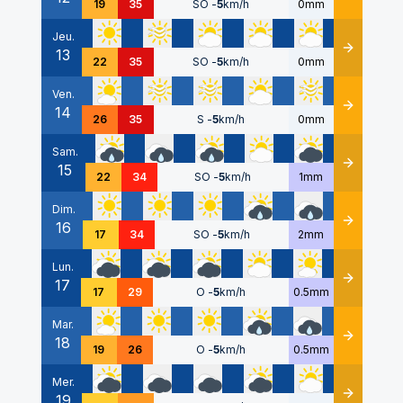
19
35
SO
-
5
km/h
0mm
Jeu.
13
Détails
22
35
SO
-
5
km/h
0mm
Ven.
14
Détails
26
35
S
-
5
km/h
0mm
Sam.
15
Détails
22
34
SO
-
5
km/h
1mm
Dim.
16
Détails
17
34
SO
-
5
km/h
2mm
Lun.
17
Détails
17
29
O
-
5
km/h
0.5mm
Mar.
18
Détails
19
26
O
-
5
km/h
0.5mm
Mer.
19
Détails