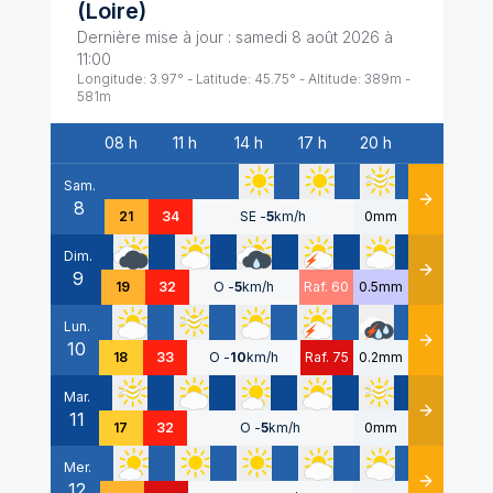
(
Loire
)
Dernière mise à jour :
samedi 8 août 2026 à
11:00
Longitude:
3.97
° - Latitude:
45.75
° - Altitude:
389
m -
581
m
08 h
11 h
14 h
17 h
20 h
Date
Sam.
8
Détails
21
34
SE
-
5
km/h
0mm
Dim.
9
Détails
19
32
O
-
5
km/h
Raf. 60
0.5mm
Lun.
10
Détails
18
33
O
-
10
km/h
Raf. 75
0.2mm
Mar.
11
Détails
17
32
O
-
5
km/h
0mm
Mer.
12
Détails