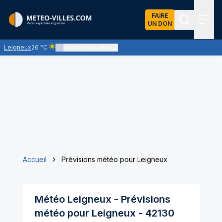
FAIRE
UN DON
Recherch
Menu
Leigneux
26 °C
Ajouter une ville
Ciel clair - quasiment pas de nuages et un soleil omniprése
Accueil
Prévisions météo pour Leigneux
Météo
Leigneux
- Prévisions
météo pour
Leigneux
-
42130