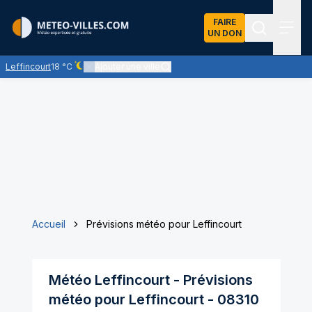
FAIRE
UN DON
Recherch
Menu
Leffincourt
18 °C
Ajouter une ville
Ciel dégagé - quasiment pas de nuages
Accueil
Prévisions météo pour Leffincourt
Météo
Leffincourt
- Prévisions
météo pour
Leffincourt
-
08310