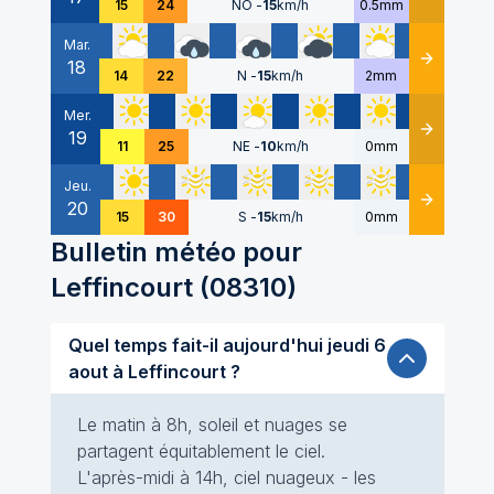
15
24
NO
-
15
km/h
0.5mm
Mar.
18
Détails
14
22
N
-
15
km/h
2mm
Mer.
19
Détails
11
25
NE
-
10
km/h
0mm
Jeu.
20
Détails
15
30
S
-
15
km/h
0mm
Bulletin météo pour
Leffincourt
(
08310
)
Quel temps fait-il aujourd'hui jeudi 6
aout à Leffincourt ?
Le matin à 8h, soleil et nuages se
partagent équitablement le ciel.
L'après-midi à 14h, ciel nuageux - les