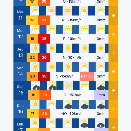
17
30
O
-
15
km/h
0mm
Mar.
11
Détails
17
31
NE
-
15
km/h
0mm
Mer.
12
Détails
19
35
E
-
10
km/h
0mm
Jeu.
13
Détails
22
36
N
-
10
km/h
0mm
Ven.
14
Détails
23
38
S
-
15
km/h
Raf. 50
0mm
Sam.
15
Détails
19
31
O
-
15
km/h
1mm
Dim.
16
Détails
17
28
NO
-
10
km/h
0mm
Lun.
17
Détails