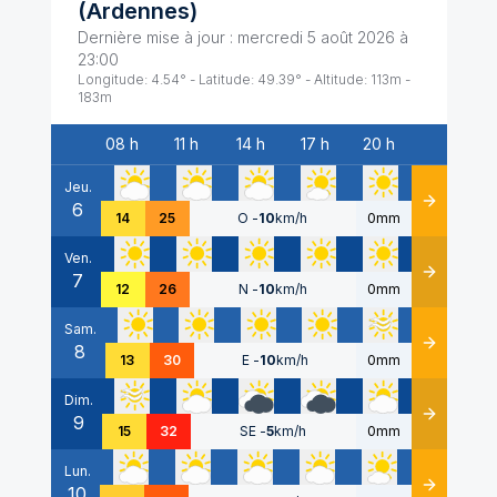
(
Ardennes
)
Dernière mise à jour :
mercredi 5 août 2026 à
23:00
Longitude:
4.54
° - Latitude:
49.39
° - Altitude:
113
m -
183
m
08 h
11 h
14 h
17 h
20 h
Date
Jeu.
6
Détails
14
25
O
-
10
km/h
0mm
Ven.
7
Détails
12
26
N
-
10
km/h
0mm
Sam.
8
Détails
13
30
E
-
10
km/h
0mm
Dim.
9
Détails
15
32
SE
-
5
km/h
0mm
Lun.
10
Détails