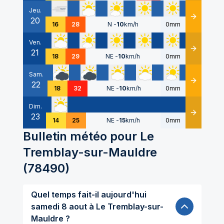
Jeu.
20
Détails
16
28
N
-
10
km/h
0mm
Ven.
21
Détails
18
29
NE
-
10
km/h
0mm
Sam.
22
Détails
18
32
NE
-
10
km/h
0mm
Dim.
23
Détails
14
25
NE
-
15
km/h
0mm
Bulletin météo pour
Le
Tremblay-sur-Mauldre
(
78490
)
Quel temps fait-il aujourd'hui
samedi 8 aout à Le Tremblay-sur-
Mauldre ?