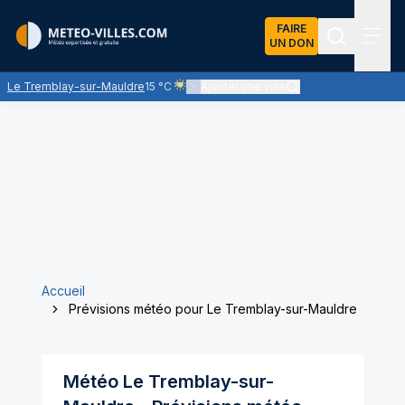
FAIRE
UN DON
Recherch
Menu
Le Tremblay-sur-Mauldre
15 °C
Ajouter une ville
Ciel voilé par des nuages d'altitude, ternissa
Accueil
Prévisions météo pour Le Tremblay-sur-Mauldre
Météo
Le Tremblay-sur-