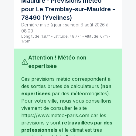
Mauldre
- Prévisions météo
pour
Le Tremblay-sur-Mauldre
-
78490
(
Yvelines
)
Dernière mise à jour :
samedi 8 août 2026 à
08:00
Longitude:
1.87
° - Latitude:
48.77
° - Altitude:
67
m -
175
m
Attention ! Météo non
expertisée
Ces prévisions météo correspondent à
des sorties brutes de calculateurs (
non
expertisées
par des météorologistes).
Pour votre ville, nous vous conseillons
vivement de consulter le site
https://www.meteo-paris.com
car les
prévisions y sont
retravaillées par des
professionnels
et le climat est très