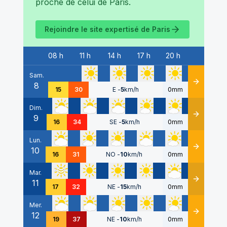
proche de celui de
Paris
.
Rejoindre le site expertisé de
Paris
08 h
11 h
14 h
17 h
20 h
Date
Sam.
8
Détails
15
30
E
-
5
km/h
0mm
Dim.
9
Détails
16
34
SE
-
5
km/h
0mm
Lun.
10
Détails
16
31
NO
-
10
km/h
0mm
Mar.
11
Détails
17
32
NE
-
15
km/h
0mm
Mer.
12
Détails
19
37
NE
-
10
km/h
0mm