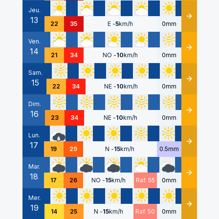
Jeu.
13
Détails
22
35
E
-
5
km/h
0mm
Ven.
14
Détails
21
34
NO
-
10
km/h
0mm
Sam.
15
Détails
22
34
NE
-
10
km/h
0mm
Dim.
16
Détails
23
34
NE
-
10
km/h
0mm
Lun.
17
Détails
19
29
N
-
15
km/h
0.5mm
Mar.
18
Détails
17
26
NO
-
15
km/h
Raf. 55
0mm
Mer.
19
Détails
14
25
N
-
15
km/h
Raf. 50
0mm