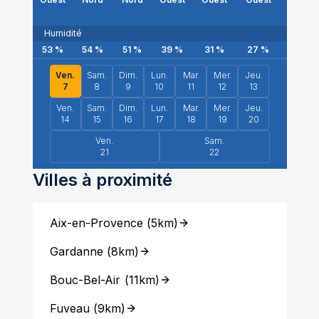
Humidité
53
%
54
%
51
%
39
%
31
%
27
%
24
%
Ven.
Sam.
Dim.
Lun.
Mar.
Mer.
Jeu.
7
8
9
10
11
12
13
Ven.
Sam.
Dim.
Lun.
Mar.
Mer.
Jeu.
14
15
16
17
18
19
20
Ven.
Sam.
21
22
Villes à proximité
Aix-en-Provence
(
5km
)
Gardanne
(
8km
)
Bouc-Bel-Air
(
11km
)
Fuveau
(
9km
)