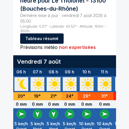
heure pour
Le Tholonet
-
13100
(
Bouches-du-Rhône
)
Dernière mise à jour :
vendredi 7 août 2026 à
05:00
Longitude:
5.51
° - Latitude:
43.52
° - Altitude:
150
m -
350
m
Tableau résumé
Prévisions météo
non expertisées
Vendredi 7 août
06 h
07 h
08 h
09 h
10 h
11 h
12 h
20
°
19
°
21
°
24
°
28
°
31
°
32
°
0 mm
0 mm
0 mm
0 mm
0 mm
0 mm
0 mm
5
km/h
5
km/h
5
km/h
5
km/h
10
km/h
10
km/h
15
km/
Ouest
Nord
Nord
Ouest
Ouest
Ouest
Ouest