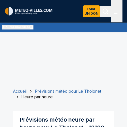
FAIRE
UN DON
Recherch
Menu
Ajouter une ville
Accueil
Prévisions météo pour Le Tholonet
Heure par heure
Prévisions météo heure par