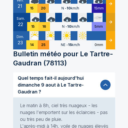
Ven.
21
Détails
15
20
N
-
10
km/h
15mm
Sam.
22
Détails
15
16
N
-
10
km/h
5mm
Dim.
23
Détails
14
25
NE
-
15
km/h
0mm
Bulletin météo pour
Le Tartre-
Gaudran
(
78113
)
Quel temps fait-il aujourd'hui
dimanche 9 aout à Le Tartre-
Gaudran ?
Le matin à 8h, ciel très nuageux - les
nuages l'emportent sur les éclaircies - pas
ou très peu de pluie.
L'après-midi à 14h, voile de nuages élevés