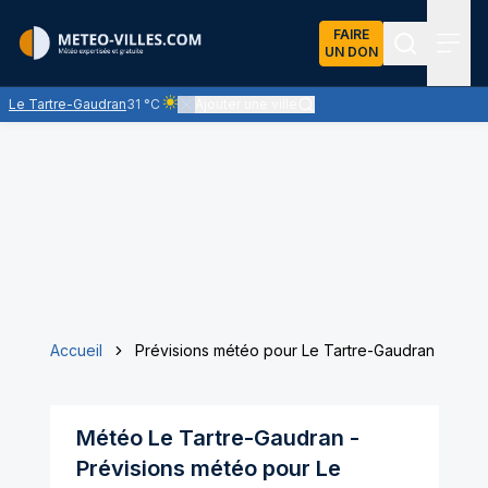
FAIRE
UN DON
Recherch
Menu
Le Tartre-Gaudran
31 °C
Ajouter une ville
Ciel clair - quasiment pas de nuages et un soleil o
Accueil
Prévisions météo pour Le Tartre-Gaudran
Météo
Le Tartre-Gaudran
-
Prévisions météo pour
Le