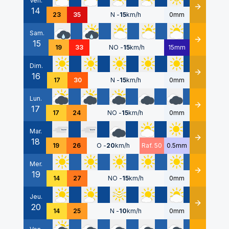
Ven.
14
Détails
23
35
N
-
15
km/h
0mm
Sam.
15
Détails
19
33
NO
-
15
km/h
15mm
Dim.
16
Détails
17
30
N
-
15
km/h
0mm
Lun.
17
Détails
17
24
NO
-
15
km/h
0mm
Mar.
18
Détails
19
26
O
-
20
km/h
Raf. 50
0.5mm
Mer.
19
Détails
14
27
NO
-
15
km/h
0mm
Jeu.
20
Détails
14
25
N
-
10
km/h
0mm