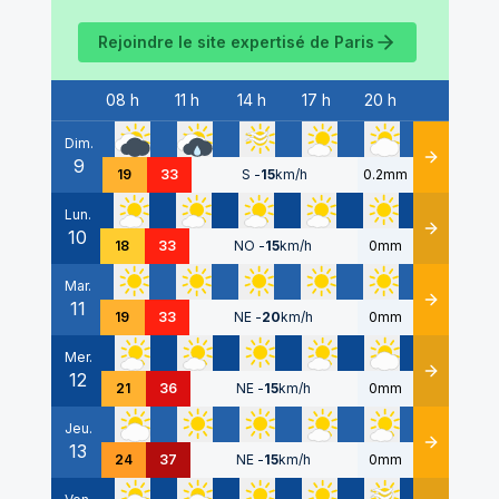
Rejoindre le site expertisé de
Paris
08 h
11 h
14 h
17 h
20 h
Date
Dim.
9
Détails
19
33
S
-
15
km/h
0.2mm
Lun.
10
Détails
18
33
NO
-
15
km/h
0mm
Mar.
11
Détails
19
33
NE
-
20
km/h
0mm
Mer.
12
Détails
21
36
NE
-
15
km/h
0mm
Jeu.
13
Détails
24
37
NE
-
15
km/h
0mm