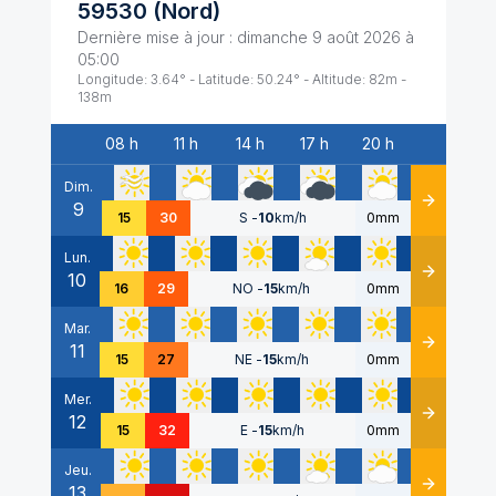
59530
(
Nord
)
Dernière mise à jour :
dimanche 9 août 2026 à
05:00
Longitude:
3.64
° - Latitude:
50.24
° - Altitude:
82
m -
138
m
08 h
11 h
14 h
17 h
20 h
Date
Dim.
9
Détails
15
30
S
-
10
km/h
0mm
Lun.
10
Détails
16
29
NO
-
15
km/h
0mm
Mar.
11
Détails
15
27
NE
-
15
km/h
0mm
Mer.
12
Détails
15
32
E
-
15
km/h
0mm
Jeu.
13
Détails