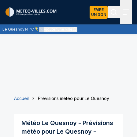
FAIRE
UN DON
Recherch
Menu
Le Quesnoy
14 °C
Ajouter une ville
Ciel voilé par des nuages d'altitude, ternissant plus ou moi
Accueil
Prévisions météo pour Le Quesnoy
Météo
Le Quesnoy
- Prévisions
météo pour
Le Quesnoy
-