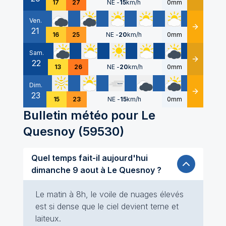
17
27
NE
-
15
km/h
0mm
Ven.
21
Détails
16
25
NE
-
20
km/h
0mm
Sam.
22
Détails
13
26
NE
-
20
km/h
0mm
Dim.
23
Détails
15
23
NE
-
15
km/h
0mm
Bulletin météo pour
Le
Quesnoy
(
59530
)
Quel temps fait-il aujourd'hui
dimanche 9 aout à Le Quesnoy ?
Le matin à 8h, le voile de nuages élevés
est si dense que le ciel devient terne et
laiteux.