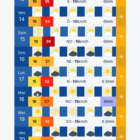
19
35
E
-
10
km/h
0mm
Ven.
14
Détails
19
34
O
-
10
km/h
0mm
Sam.
15
Détails
18
39
NO
-
15
km/h
0mm
Dim.
16
Détails
16
21
NE
-
15
km/h
0mm
Lun.
17
Détails
15
32
N
-
10
km/h
0.2mm
Mar.
18
Détails
18
27
NO
-
15
km/h
3mm
Mer.
19
Détails
16
31
SO
-
15
km/h
0.2mm
Jeu.
20
Détails