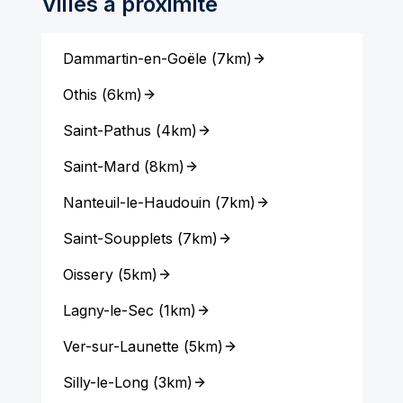
Villes à proximité
Dammartin-en-Goële
(
7km
)
Othis
(
6km
)
Saint-Pathus
(
4km
)
Saint-Mard
(
8km
)
Nanteuil-le-Haudouin
(
7km
)
Saint-Soupplets
(
7km
)
Oissery
(
5km
)
Lagny-le-Sec
(
1km
)
Ver-sur-Launette
(
5km
)
Silly-le-Long
(
3km
)