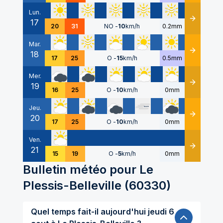
Lun.
17
Détails
20
31
NO
-
10
km/h
0.2mm
Mar.
18
Détails
17
25
O
-
15
km/h
0.5mm
Mer.
19
Détails
16
25
O
-
10
km/h
0mm
Jeu.
20
Détails
17
25
O
-
10
km/h
0mm
Ven.
21
Détails
15
19
O
-
5
km/h
0mm
Bulletin météo pour
Le
Plessis-Belleville
(
60330
)
Quel temps fait-il aujourd'hui jeudi 6