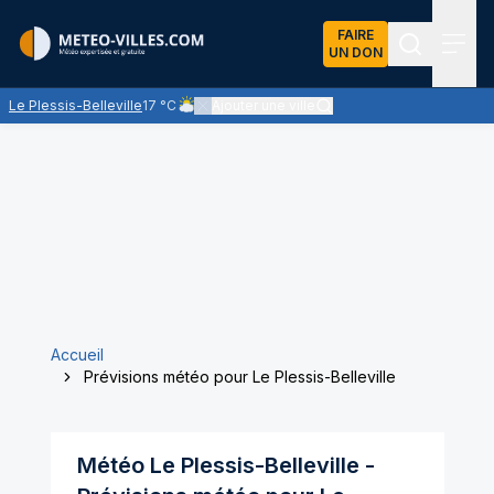
FAIRE
UN DON
Recherch
Menu
Le Plessis-Belleville
17 °C
Ajouter une ville
Ciel nuageux - les éclaircies et les nuages se par
Accueil
Prévisions météo pour Le Plessis-Belleville
Météo
Le Plessis-Belleville
-