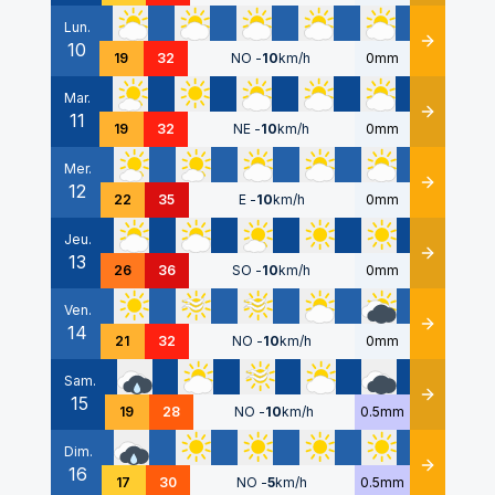
Lun.
10
Détails
19
32
NO
-
10
km/h
0mm
Mar.
11
Détails
19
32
NE
-
10
km/h
0mm
Mer.
12
Détails
22
35
E
-
10
km/h
0mm
Jeu.
13
Détails
26
36
SO
-
10
km/h
0mm
Ven.
14
Détails
21
32
NO
-
10
km/h
0mm
Sam.
15
Détails
19
28
NO
-
10
km/h
0.5mm
Dim.
16
Détails
17
30
NO
-
5
km/h
0.5mm