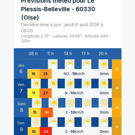
Prévisions météo pour
Le
Plessis-Belleville
-
60330
(
Oise
)
Dernière mise à jour :
jeudi 6 août 2026 à
08:00
Longitude:
2.75
° - Latitude:
49.09
° - Altitude:
94
m -
122
m
08 h
11 h
14 h
17 h
20 h
Date
Jeu.
6
Détails
16
25
NO
-
15
km/h
0mm
Ven.
7
Détails
11
27
N
-
10
km/h
0mm
Sam.
8
Détails
15
30
E
-
10
km/h
0mm
Dim.
9
Détails
16
34
S
-
10
km/h
0mm