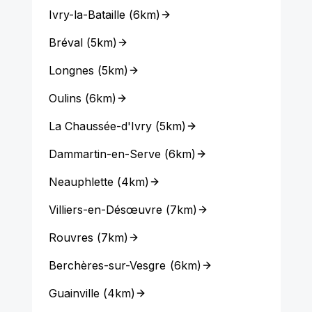
Ivry-la-Bataille
(
6km
)
Bréval
(
5km
)
Longnes
(
5km
)
Oulins
(
6km
)
La Chaussée-d'Ivry
(
5km
)
Dammartin-en-Serve
(
6km
)
Neauphlette
(
4km
)
Villiers-en-Désœuvre
(
7km
)
Rouvres
(
7km
)
Berchères-sur-Vesgre
(
6km
)
Guainville
(
4km
)