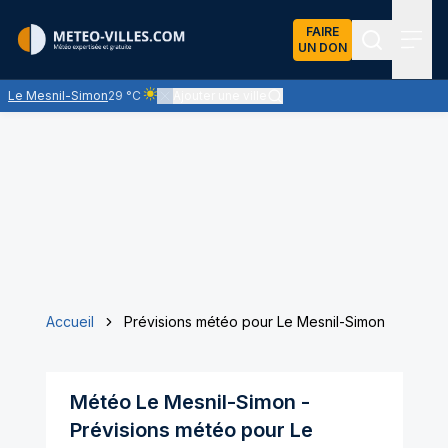
FAIRE
UN DON
Recherch
Menu
Le Mesnil-Simon
29 °C
Ajouter une ville
Ciel clair - quasiment pas de nuages et un soleil om
Accueil
Prévisions météo pour Le Mesnil-Simon
Météo
Le Mesnil-Simon
-
Prévisions météo pour
Le