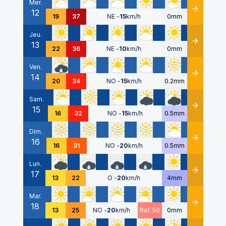
Mer.
12
Détails
19
37
NE
-
15
km/h
0mm
Jeu.
13
Détails
22
36
NE
-
10
km/h
0mm
Ven.
14
Détails
20
34
NO
-
15
km/h
0.2mm
Sam.
15
Détails
16
32
NO
-
15
km/h
0.5mm
Dim.
16
Détails
16
31
NO
-
20
km/h
0.5mm
Lun.
17
Détails
13
22
O
-
20
km/h
4mm
Mar.
18
Détails
13
25
NO
-
20
km/h
Raf. 50
0mm