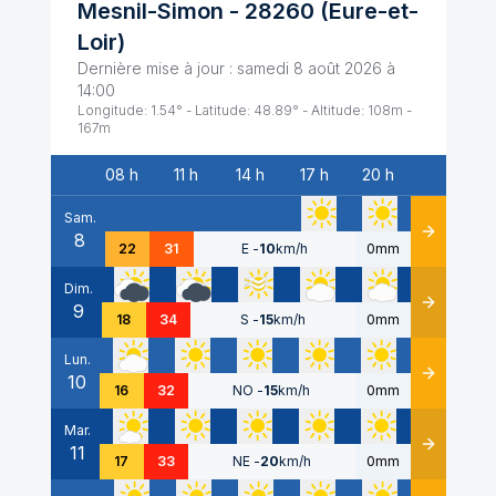
Mesnil-Simon
-
28260
(
Eure-et-
Loir
)
Dernière mise à jour :
samedi 8 août 2026 à
14:00
Longitude:
1.54
° - Latitude:
48.89
° - Altitude:
108
m -
167
m
08 h
11 h
14 h
17 h
20 h
Date
Sam.
8
Détails
22
31
E
-
10
km/h
0mm
Dim.
9
Détails
18
34
S
-
15
km/h
0mm
Lun.
10
Détails
16
32
NO
-
15
km/h
0mm
Mar.
11
Détails
17
33
NE
-
20
km/h
0mm