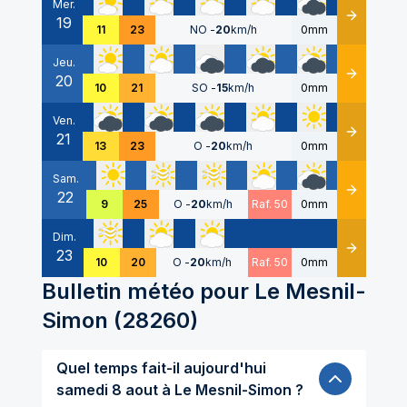
Mer.
19
Détails
11
23
NO
-
20
km/h
0mm
Jeu.
20
Détails
10
21
SO
-
15
km/h
0mm
Ven.
21
Détails
13
23
O
-
20
km/h
0mm
Sam.
22
Détails
9
25
O
-
20
km/h
Raf. 50
0mm
Dim.
23
Détails
10
20
O
-
20
km/h
Raf. 50
0mm
Bulletin météo pour
Le Mesnil-
Simon
(
28260
)
Quel temps fait-il aujourd'hui
samedi 8 aout à Le Mesnil-Simon ?