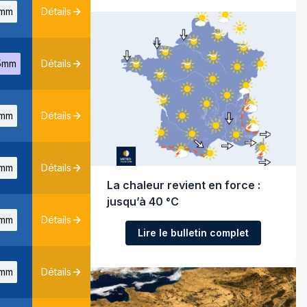
mm
Détails
5mm
Détails
mm
Détails
mm
Détails
La chaleur revient en force :
jusqu’à 40 °C
mm
Détails
Lire le bulletin complet
mm
Détails