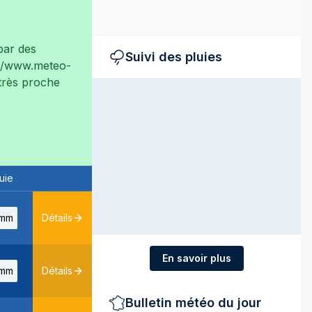
ar des
Suivi des pluies
://www.meteo-
 très proche
uie
mm
Détails
En savoir plus
mm
Détails
Bulletin météo du jour