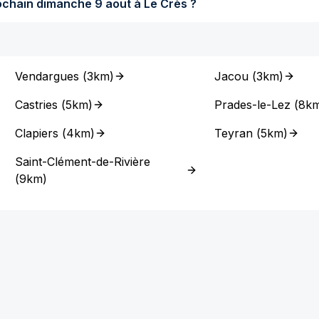
Quel temps fera-t-il dimanche prochain dimanche 9 aout à Le Crès ?
Vendargues
(
3km
)
Jacou
(
3km
)
Castries
(
5km
)
Prades-le-Lez
(
8k
Clapiers
(
4km
)
Teyran
(
5km
)
Saint-Clément-de-Rivière
(
9km
)