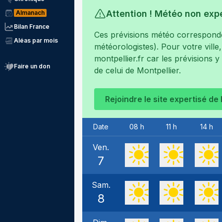
Attention ! Météo non exp
Almanach
Bilan France
Ces prévisions météo corresponden
Aléas par mois
météorologistes). Pour votre ville
montpellier.fr
car les prévisions y
Faire un don
de celui de
Montpellier
.
Rejoindre le site expertisé de
Date
08 h
11 h
14 h
Ven.
7
Sam.
8