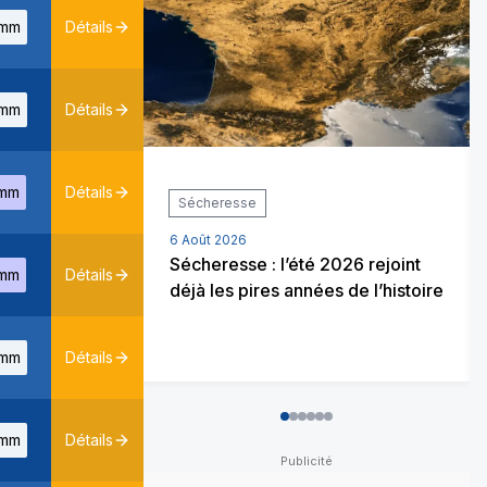
mm
Détails
mm
Détails
mm
Détails
Sécheresse
6 Août 2026
Sécheresse : l’été 2026 rejoint
mm
Détails
déjà les pires années de l’histoire
mm
Détails
0
1
2
3
4
5
mm
Détails