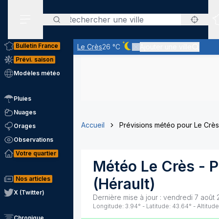
Rechercher
Menu secondaire
Bulletin France
Le Crès
26 °C
Ajouter une ville
Ciel dégagé - quasiment pas 
Prévi. saison
Modèles météo
Pluies
Nuages
Accueil
Prévisions météo pour Le Crès
Orages
Observations
Votre quartier
Météo
Le Crès
- P
Nos articles
(
Hérault
)
X (Twitter)
Dernière mise à jour :
vendredi 7 août 
Longitude:
3.94
° - Latitude:
43.64
° - Altitude
Chronique