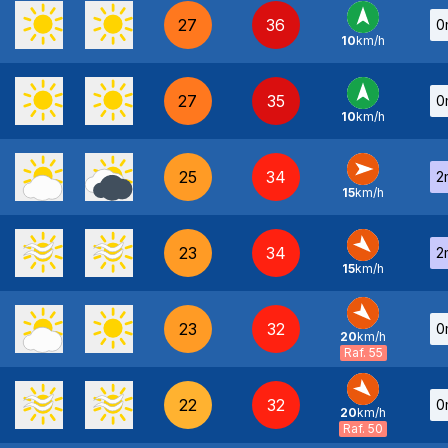
27
36
0
10
km/h
S
-
27
35
0
10
km/h
S
-
25
34
2
15
km/h
O
-
23
34
2
15
km/h
NO
-
23
32
0
20
km/h
NO
-
Raf. 55
22
32
0
20
km/h
NO
-
Raf. 50