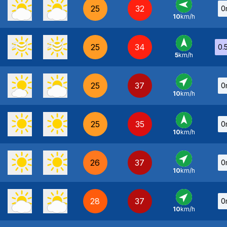
25
32
0
10
km/h
E
-
25
34
0.
5
km/h
S
-
25
37
0
10
km/h
SO
-
25
35
0
10
km/h
S
-
26
37
0
10
km/h
SO
-
28
37
0
10
km/h
SO
-