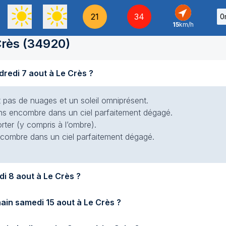
21
34
0
15
km/h
SO
-
Crès
(
34920
)
Quel temps fait-il aujourd'hui vendredi 7 aout à Le Crès ?
nt pas de nuages et un soleil omniprésent.
 sans encombre dans un ciel parfaitement dégagé.
rter (y compris à l’ombre).
 encombre dans un ciel parfaitement dégagé.
Quel temps fera-t-il demain samedi 8 aout à Le Crès ?
Quel temps fera-t-il samedi prochain samedi 15 aout à Le Crès ?