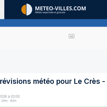
Sites expertis&eacute;s
de nuages
révisions météo pour
Le Crès
-
2026 à 02:00
:
29
m -
83
m