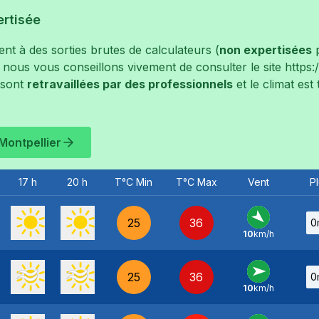
ertisée
t à des sorties brutes de calculateurs (
non expertisées
p
, nous vous conseillons vivement de consulter le site
https
 sont
retravaillées par des professionnels
et le climat est
Montpellier
17 h
20 h
T°C Min
T°C Max
Vent
Pl
25
36
0
10
km/h
NO
-
25
36
0
10
km/h
O
-