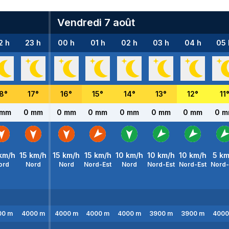
Vendredi 7 août
2 h
23 h
00 h
01 h
02 h
03 h
04 h
05 
8
°
17
°
16
°
15
°
14
°
13
°
12
°
11
 mm
0 mm
0 mm
0 mm
0 mm
0 mm
0 mm
0 
km/h
15
km/h
15
km/h
15
km/h
10
km/h
10
km/h
10
km/h
5
km
ord
Nord
Nord
Nord-Est
Nord
Nord-Est
Nord-Est
Nord-
00
m
4000
m
4000
m
4000
m
4000
m
3900
m
3900
m
4000