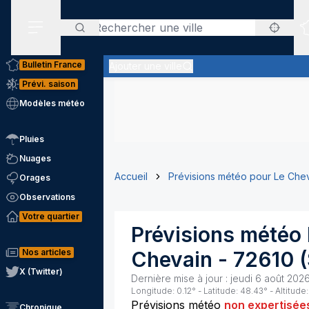
Rechercher
Menu secondaire
Bulletin France
Ajouter une ville
Prévi. saison
Modèles météo
Pluies
Nuages
Accueil
Prévisions météo pour Le Che
Orages
Observations
Votre quartier
Prévisions météo
Nos articles
Chevain
-
72610
(
X (Twitter)
Dernière mise à jour :
jeudi 6 août 2026
Longitude:
0.12
° - Latitude:
48.43
° - Altitude:
Prévisions météo
non expertisée
Chronique