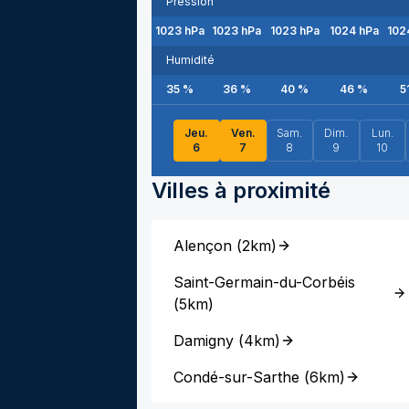
Pression
1023
hPa
1023
hPa
1023
hPa
1024
hPa
102
Humidité
35
%
36
%
40
%
46
%
5
Jeu.
Ven.
Sam.
Dim.
Lun.
6
7
8
9
10
Villes à proximité
Alençon
(
2km
)
Saint-Germain-du-Corbéis
(
5km
)
Damigny
(
4km
)
Condé-sur-Sarthe
(
6km
)