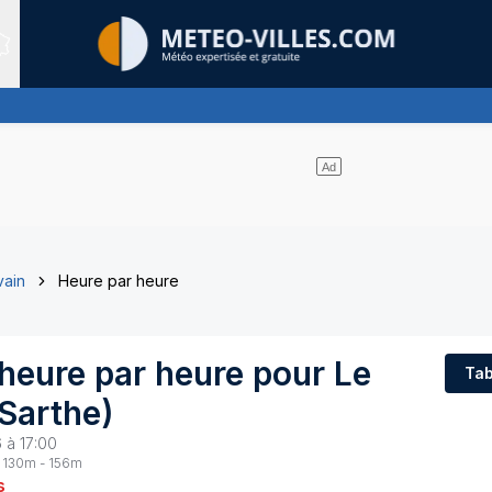
Sites expertis&eacute;s
vain
Heure par heure
 heure par heure pour
Le
Tab
Sarthe
)
 à 17:00
130
m -
156
m
s