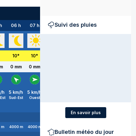
Suivi des pluies
h
06 h
07 h
08 h
09 h
10 h
11 h
12 h
°
10
°
10
°
11
°
14
°
17
°
19
°
21
°
mm
0 mm
0 mm
0 mm
0 mm
0 mm
0 mm
0 mm
/h
5
km/h
5
km/h
5
km/h
5
km/h
10
km/h
10
km/h
5
km/h
Est
Sud-Est
Ouest
Nord-Est
Nord-Est
Nord-Est
Nord-Est
Nord-Es
En savoir plus
m
4000
m
4000
m
4000
m
3900
m
3900
m
4000
m
4000
m
Bulletin météo du jour