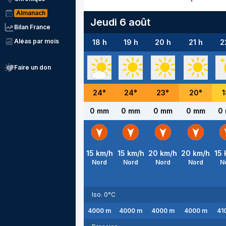
Almanach
Jeudi 6 août
Bilan France
Aléas par mois
18 h
19 h
20 h
21 h
2
Faire un don
24
°
24
°
23
°
20
°
1
0 mm
0 mm
0 mm
0 mm
0
15
km/h
15
km/h
20
km/h
20
km/h
15
Nord
Nord
Nord
Nord
N
Iso. 0°C
4000
m
4000
m
4000
m
4000
m
41