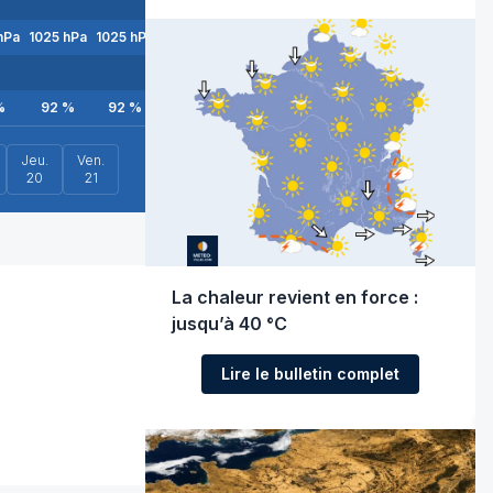
hPa
1025
hPa
1025
hPa
1025
hPa
1025
hPa
1025
hPa
1025
hPa
1024
hP
%
92
%
92
%
91
%
79
%
68
%
49
%
40
%
Jeu.
Ven.
20
21
La chaleur revient en force :
jusqu’à 40 °C
Lire le bulletin complet