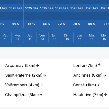
4
hPa
1025
hPa
1025
hPa
1025
hPa
1025
hPa
1025
hPa
1025
hPa
1025
1
%
44
%
55
%
66
%
72
%
78
%
86
%
91
Mar.
Mer.
Jeu.
Ven.
Sam.
Dim.
Lun.
Mar.
Mer.
11
12
13
14
15
16
17
18
19
Arçonnay
(
5km
)
Lonrai
(
7km
)
Saint-Paterne
(
2km
)
Ancinnes
(
8km
)
Valframbert
(
4km
)
Cerisé
(
1km
)
Champfleur
(
5km
)
Hauterive
(
7km
)