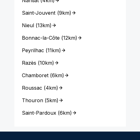
Nantiat
(
4km
)
Saint-Jouvent
(
9km
)
Nieul
(
13km
)
Bonnac-la-Côte
(
12km
)
Peyrilhac
(
11km
)
Razès
(
10km
)
Chamboret
(
6km
)
Roussac
(
4km
)
Thouron
(
5km
)
Saint-Pardoux
(
6km
)