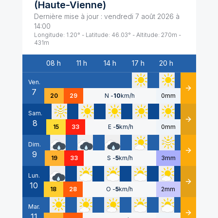
(
Haute-Vienne
)
Dernière mise à jour :
vendredi 7 août 2026 à
14:00
Longitude:
1.20
° - Latitude:
46.03
° - Altitude:
270
m -
431
m
08 h
11 h
14 h
17 h
20 h
Date
Ven.
7
Détails
20
29
N
-
10
km/h
0mm
Sam.
8
Détails
15
33
E
-
5
km/h
0mm
Dim.
9
Détails
19
33
S
-
5
km/h
3mm
Lun.
10
Détails
18
28
O
-
5
km/h
2mm
Mar.
11
Détails