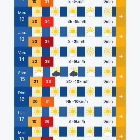
19
31
E
-
5
km/h
0mm
Mer.
12
Détails
20
34
SE
-
5
km/h
0mm
Jeu.
13
Détails
23
37
S
-
0
km/h
0mm
Ven.
14
Détails
22
38
S
-
5
km/h
0mm
Sam.
15
Détails
21
33
SO
-
10
km/h
0mm
Dim.
16
Détails
20
31
NE
-
10
km/h
0mm
Lun.
17
Détails
19
36
S
-
5
km/h
0mm
Mar.
18
Détails