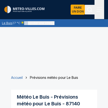
FAIRE
UN DON
Recherch
Menu
Le Buis
27 °C
Ajouter une ville
Ciel clair - quasiment pas de nuages et un soleil omniprésent
Accueil
Prévisions météo pour Le Buis
Météo
Le Buis
- Prévisions
météo pour
Le Buis
-
87140