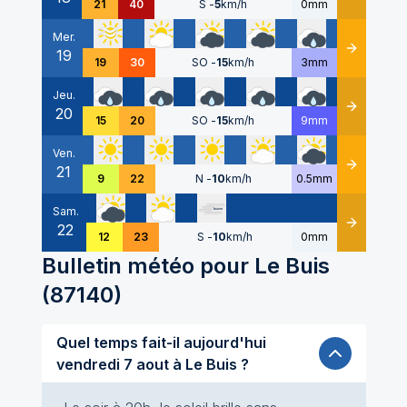
21
40
S
-
5
km/h
0mm
Mer.
19
Détails
19
30
SO
-
15
km/h
3mm
Jeu.
20
Détails
15
20
SO
-
15
km/h
9mm
Ven.
21
Détails
9
22
N
-
10
km/h
0.5mm
Sam.
22
Détails
12
23
S
-
10
km/h
0mm
Bulletin météo pour
Le Buis
(
87140
)
Quel temps fait-il aujourd'hui
vendredi 7 aout à Le Buis ?