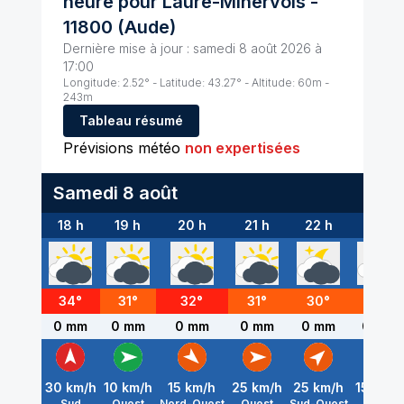
heure pour
Laure-Minervois
-
11800
(
Aude
)
Dernière mise à jour :
samedi 8 août 2026 à
17:00
Longitude:
2.52
° - Latitude:
43.27
° - Altitude:
60
m -
243
m
Tableau résumé
Prévisions météo
non expertisées
Samedi 8 août
18 h
19 h
20 h
21 h
22 h
23 h
34
°
31
°
32
°
31
°
30
°
30
°
0 mm
0 mm
0 mm
0 mm
0 mm
0 mm
30
km/h
10
km/h
15
km/h
25
km/h
25
km/h
15
km/h
Sud
Ouest
Nord-Ouest
Ouest
Sud-Ouest
Nord