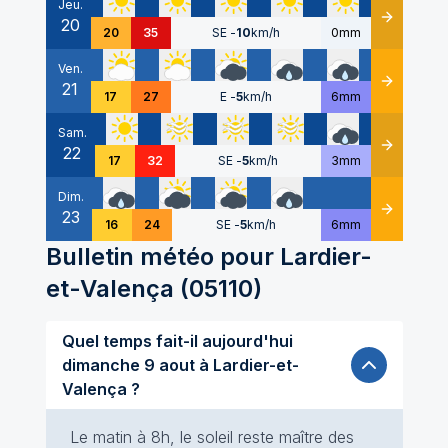
Jeu.
20
Détails
20
35
SE
-
10
km/h
0mm
Ven.
21
Détails
17
27
E
-
5
km/h
6mm
Sam.
22
Détails
17
32
SE
-
5
km/h
3mm
Dim.
23
Détails
16
24
SE
-
5
km/h
6mm
Bulletin météo pour
Lardier-
et-Valença
(
05110
)
Quel temps fait-il aujourd'hui
dimanche 9 aout à Lardier-et-
Valença ?
Le matin à 8h, le soleil reste maître des