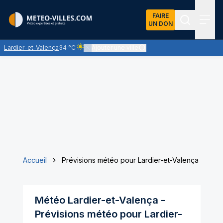
FAIRE
UN DON
Recherch
Menu
Lardier-et-Valença
34 °C
Ajouter une ville
Ciel clair - quasiment pas de nuages et un soleil 
Accueil
Prévisions météo pour Lardier-et-Valença
Météo
Lardier-et-Valença
-
Prévisions météo pour
Lardier-