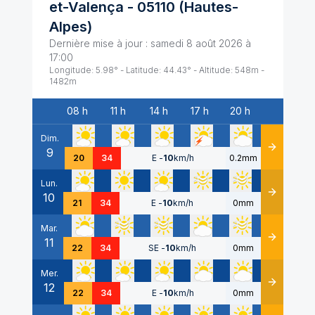
et-Valença
-
05110
(
Hautes-
Alpes
)
Dernière mise à jour :
samedi 8 août 2026 à
17:00
Longitude:
5.98
° - Latitude:
44.43
° - Altitude:
548
m -
1482
m
08 h
11 h
14 h
17 h
20 h
Date
Dim.
9
Détails
20
34
E
-
10
km/h
0.2mm
Lun.
10
Détails
21
34
E
-
10
km/h
0mm
Mar.
11
Détails
22
34
SE
-
10
km/h
0mm
Mer.
12
Détails
22
34
E
-
10
km/h
0mm