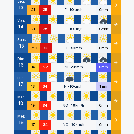
Jeu.
13
Détails
21
35
E
-
10
km/h
0mm
Ven.
14
Détails
21
35
E
-
10
km/h
0.2mm
Sam.
15
Détails
20
35
E
-
5
km/h
0mm
Dim.
16
Détails
18
32
NE
-
5
km/h
8mm
Lun.
17
Détails
18
34
N
-
10
km/h
1mm
Mar.
18
Détails
19
34
NO
-
10
km/h
0mm
Mer.
19
Détails
17
34
NO
-
10
km/h
0mm