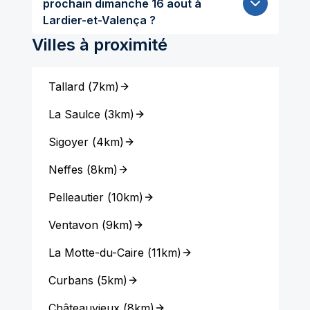
prochain dimanche 16 aout à
Lardier-et-Valença ?
Villes à proximité
Tallard
(
7km
)
La Saulce
(
3km
)
Sigoyer
(
4km
)
Neffes
(
8km
)
Pelleautier
(
10km
)
Ventavon
(
9km
)
La Motte-du-Caire
(
11km
)
Curbans
(
5km
)
Châteauvieux
(
8km
)