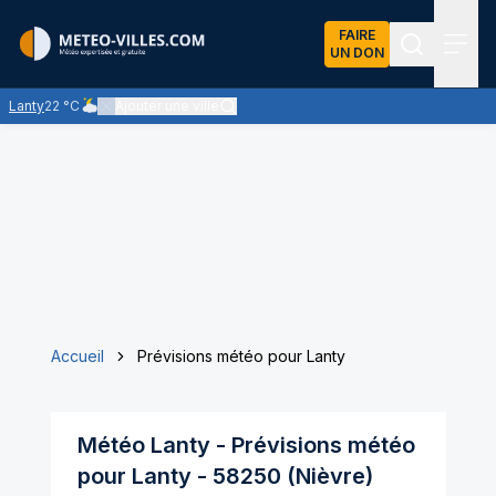
FAIRE
UN DON
Recherch
Menu
Lanty
22 °C
Ajouter une ville
Ciel nuageux - les éclaircies et les nuages se partagent le ciel -
Accueil
Prévisions météo pour Lanty
Météo
Lanty
- Prévisions météo
pour
Lanty
-
58250
(
Nièvre
)