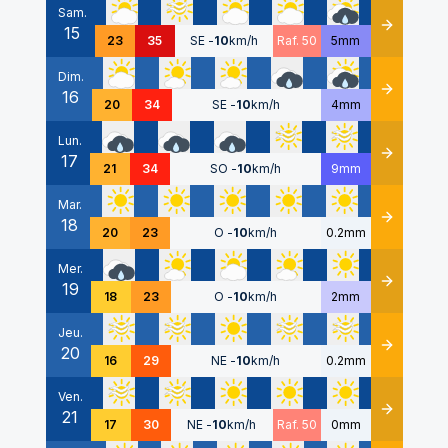
Sam.
15
Détails
23
35
SE
-
10
km/h
Raf. 50
5mm
Dim.
16
Détails
20
34
SE
-
10
km/h
4mm
Lun.
17
Détails
21
34
SO
-
10
km/h
9mm
Mar.
18
Détails
20
23
O
-
10
km/h
0.2mm
Mer.
19
Détails
18
23
O
-
10
km/h
2mm
Jeu.
20
Détails
16
29
NE
-
10
km/h
0.2mm
Ven.
21
Détails
17
30
NE
-
10
km/h
Raf. 50
0mm