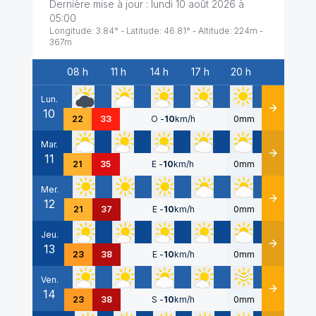
Dernière mise à jour :
lundi 10 août 2026 à
05:00
Longitude:
3.84
° - Latitude:
46.81
° - Altitude:
224
m -
367
m
08 h
11 h
14 h
17 h
20 h
Date
Lun.
10
Détails
22
33
O
-
10
km/h
0mm
Mar.
11
Détails
21
35
E
-
10
km/h
0mm
Mer.
12
Détails
21
37
E
-
10
km/h
0mm
Jeu.
13
Détails
23
38
E
-
10
km/h
0mm
Ven.
14
Détails
23
38
S
-
10
km/h
0mm