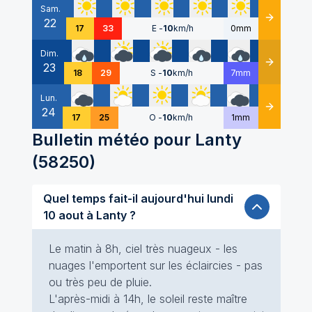
Sam.
22
Détails
17
33
E
-
10
km/h
0mm
Dim.
23
Détails
18
29
S
-
10
km/h
7mm
Lun.
24
Détails
17
25
O
-
10
km/h
1mm
Bulletin météo pour
Lanty
(
58250
)
Quel temps fait-il aujourd'hui lundi
10 aout à Lanty ?
Le matin à 8h, ciel très nuageux - les
nuages l'emportent sur les éclaircies - pas
ou très peu de pluie.
L'après-midi à 14h, le soleil reste maître