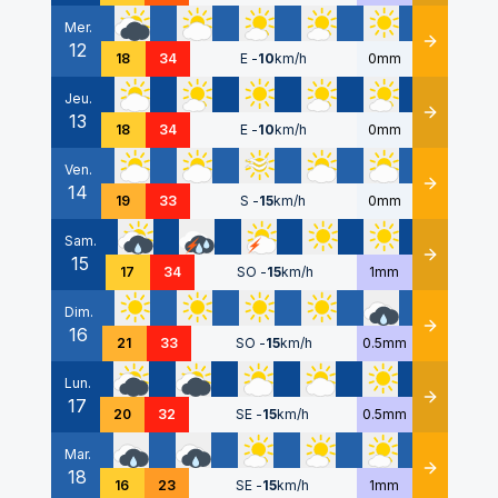
Mer.
12
Détails
18
34
E
-
10
km/h
0mm
Jeu.
13
Détails
18
34
E
-
10
km/h
0mm
Ven.
14
Détails
19
33
S
-
15
km/h
0mm
Sam.
15
Détails
17
34
SO
-
15
km/h
1mm
Dim.
16
Détails
21
33
SO
-
15
km/h
0.5mm
Lun.
17
Détails
20
32
SE
-
15
km/h
0.5mm
Mar.
18
Détails
16
23
SE
-
15
km/h
1mm