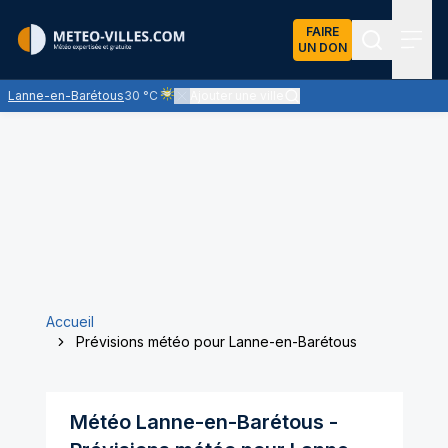
FAIRE
UN DON
Recherch
Menu
Lanne-en-Barétous
30 °C
Ajouter une ville
Ciel voilé par des nuages d'altitude, ternissant pl
Accueil
Prévisions météo pour Lanne-en-Barétous
Météo
Lanne-en-Barétous
-