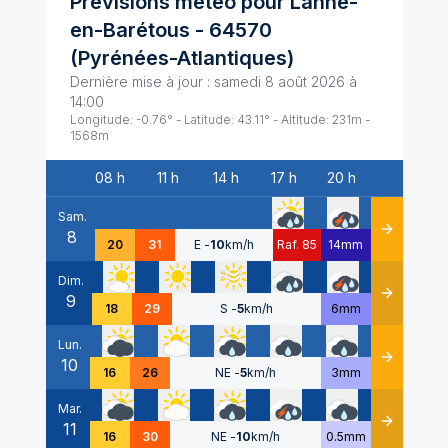
Prévisions météo pour
Lanne-
en-Barétous
-
64570
(
Pyrénées-Atlantiques
)
Dernière mise à jour :
samedi 8 août 2026 à
14:00
Longitude:
-0.76
° - Latitude:
43.11
° - Altitude:
231
m -
1568
m
08 h
11 h
14 h
17 h
20 h
Date
Sam.
8
Détails
20
31
E
-
10
km/h
Raf. 85
14mm
Dim.
9
Détails
18
29
S
-
5
km/h
6mm
Lun.
10
Détails
16
26
NE
-
5
km/h
3mm
Mar.
11
Détails
16
30
NE
-
10
km/h
0.5mm