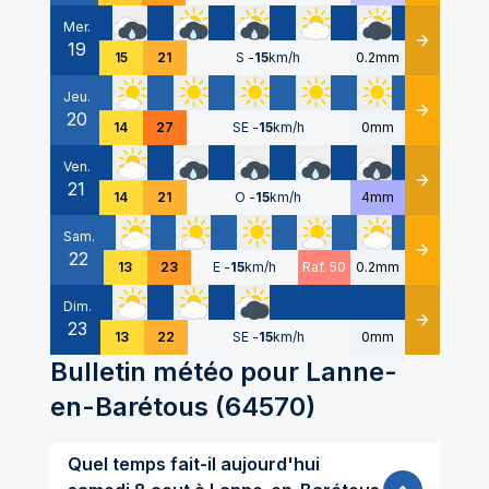
Mer.
19
Détails
15
21
S
-
15
km/h
0.2mm
Jeu.
20
Détails
14
27
SE
-
15
km/h
0mm
Ven.
21
Détails
14
21
O
-
15
km/h
4mm
Sam.
22
Détails
13
23
E
-
15
km/h
Raf. 50
0.2mm
Dim.
23
Détails
13
22
SE
-
15
km/h
0mm
Bulletin météo pour
Lanne-
en-Barétous
(
64570
)
Quel temps fait-il aujourd'hui