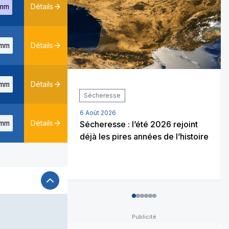
mm
Détails
mm
Détails
mm
Détails
Sécheresse
6 Août 2026
mm
Détails
Sécheresse : l’été 2026 rejoint
déjà les pires années de l’histoire
0
1
2
3
4
5