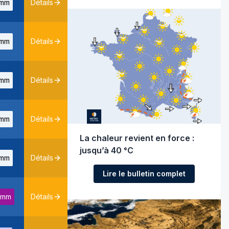
mm
Détails
mm
Détails
mm
Détails
mm
Détails
La chaleur revient en force :
jusqu’à 40 °C
mm
Détails
Lire le bulletin complet
7mm
Détails