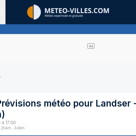
Sites expertis&eacute;s
domine largement
r
Prévisions météo pour
Landser
n
)
 à 17:00
254
m -
348
m