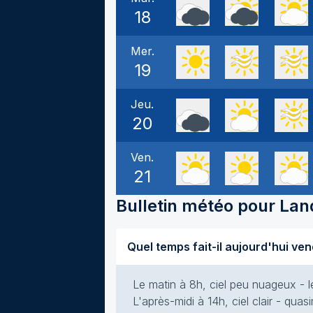
18
Mer.
19
Jeu.
20
Ven.
21
Bulletin météo pour
Lan
Le matin à 8h, ciel peu nuageux - l
L'après-midi à 14h, ciel clair - qua