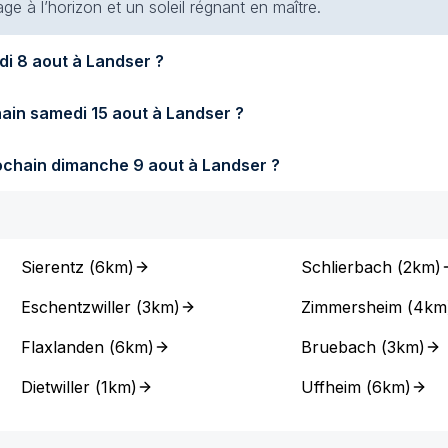
e à l’horizon et un soleil régnant en maître.
Quel temps fera-t-il demain samedi 8 aout à Landser ?
Quel temps fera-t-il samedi prochain samedi 15 aout à Landser ?
Quel temps fera-t-il dimanche prochain dimanche 9 aout à Landser ?
Sierentz
(
6km
)
Schlierbach
(
2km
)
Eschentzwiller
(
3km
)
Zimmersheim
(
4km
Flaxlanden
(
6km
)
Bruebach
(
3km
)
Dietwiller
(
1km
)
Uffheim
(
6km
)