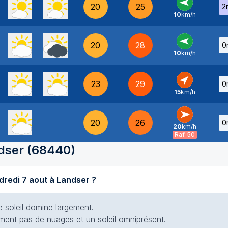
20
25
2
10
km/h
E
-
20
28
0
10
km/h
E
-
23
29
0
15
km/h
SO
-
20
26
0
20
km/h
O
-
Raf. 50
dser
(
68440
)
Quel temps fait-il aujourd'hui vendredi 7 aout à Landser ?
e soleil domine largement.
siment pas de nuages et un soleil omniprésent.