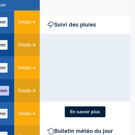
uie
mm
Détails
Suivi des pluies
mm
Détails
mm
Détails
5mm
Détails
En savoir plus
mm
Détails
Bulletin météo du jour