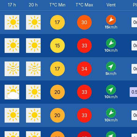
17 h
20 h
T°C Min
T°C Max
Vent
Pl
17
30
0
15
km/h
NE
-
15
33
0
10
km/h
NE
-
17
34
0
5
km/h
SO
-
20
33
0.
10
km/h
SO
-
20
33
0
10
km/h
NE
-