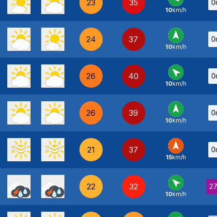
23
35
0
10
km/h
E
-
24
37
0
10
km/h
S
-
26
40
0
10
km/h
SE
-
26
39
0
10
km/h
S
-
21
37
0
15
km/h
S
-
22
32
2
10
km/h
SE
-