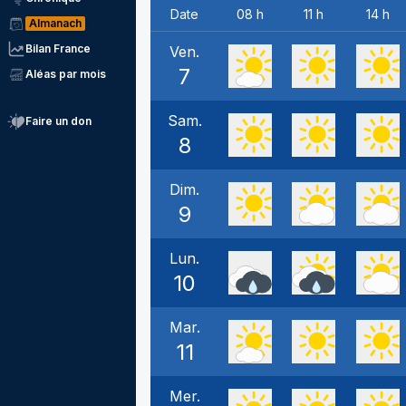
Date
08 h
11 h
14 h
Almanach
Bilan France
Ven.
7
Aléas par mois
Sam.
Faire un don
8
Dim.
9
Lun.
10
Mar.
11
Mer.