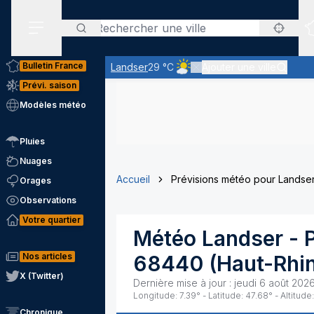
Rechercher
Menu secondaire
Bulletin France
Landser
29 °C
Ajouter une ville
Ciel peu nuageux - le soleil 
Prévi. saison
Modèles météo
Pluies
Nuages
Accueil
Prévisions météo pour Landse
Orages
Observations
Votre quartier
Météo
Landser
- 
Nos articles
68440
(
Haut-Rhi
X (Twitter)
Dernière mise à jour :
jeudi 6 août 2026
Longitude:
7.39
° - Latitude:
47.68
° - Altitude:
Chronique