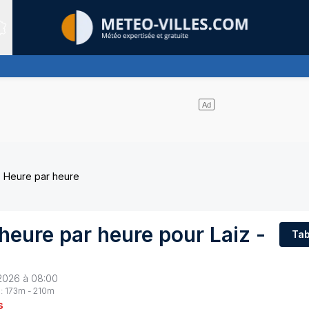
Sites expertis&eacute;s
Heure par heure
 heure par heure pour
Laiz
-
Tab
2026 à 08:00
:
173
m -
210
m
s