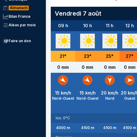
Almanach
Vendredi 7 août
Bilan France
Aléas par mois
09 h
10 h
11 h
12 h
Faire un don
21
°
23
°
25
°
27
°
0 mm
0 mm
0 mm
0 mm
15
km/h
15
km/h
20
km/h
20
km/
Nord-Ouest
Nord-Ouest
Nord
Ouest
Iso. 0°C
4000
m
4100
m
4100
m
4100
m