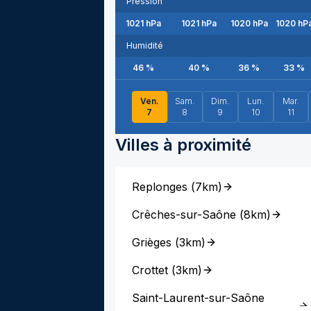
Pression
1021
hPa
1021
hPa
1020
hPa
1020
hP
Humidité
46
%
40
%
36
%
33
%
Ven.
Sam.
Dim.
Lun.
Mar.
7
8
9
10
11
Villes à proximité
Replonges
(
7km
)
Crêches-sur-Saône
(
8km
)
Grièges
(
3km
)
Crottet
(
3km
)
Saint-Laurent-sur-Saône