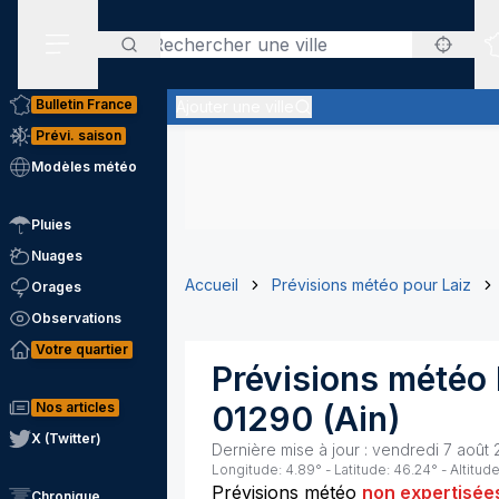
Rechercher
Menu secondaire
Bulletin France
Ajouter une ville
Prévi. saison
Modèles météo
Pluies
Nuages
Accueil
Prévisions météo pour Laiz
Orages
Observations
Votre quartier
Prévisions météo
Nos articles
01290
(
Ain
)
X (Twitter)
Dernière mise à jour :
vendredi 7 août 
Longitude:
4.89
° - Latitude:
46.24
° - Altitude
Prévisions météo
non expertisée
Chronique