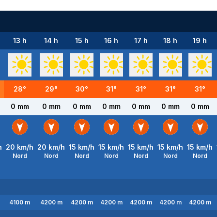
13 h
14 h
15 h
16 h
17 h
18 h
19 h
28
°
29
°
30
°
31
°
31
°
31
°
31
°
0 mm
0 mm
0 mm
0 mm
0 mm
0 mm
0 mm
h
20
km/h
20
km/h
15
km/h
15
km/h
15
km/h
15
km/h
15
km/h
Nord
Nord
Nord
Nord
Nord
Nord
Nord
4100
m
4200
m
4200
m
4200
m
4200
m
4200
m
4200
m