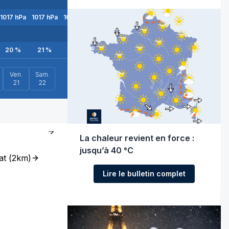
1017
hPa
1017
hPa
1018
hPa
1018
hPa
1018
hPa
1019
hPa
1018
hPa
20
%
21
%
24
%
27
%
31
%
35
%
37
%
Ven.
Sam.
21
22
La chaleur revient en force :
jusqu’à 40 °C
at
(
2km
)
Lire le bulletin complet