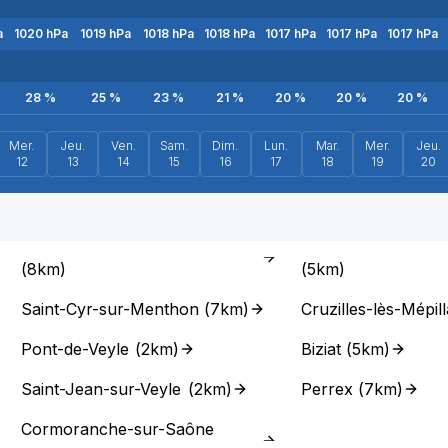
a
1020
hPa
1019
hPa
1018
hPa
1018
hPa
1017
hPa
1017
hPa
1017
hPa
28
%
25
%
23
%
21
%
20
%
20
%
20
%
Mer.
Jeu.
Ven.
Sam.
Dim.
Lun.
Mar.
Mer.
Jeu.
12
13
14
15
16
17
18
19
20
(
8km
)
(
5km
)
Saint-Cyr-sur-Menthon
(
7km
)
Cruzilles-lès-Mépill
Pont-de-Veyle
(
2km
)
Biziat
(
5km
)
Saint-Jean-sur-Veyle
(
2km
)
Perrex
(
7km
)
Cormoranche-sur-Saône