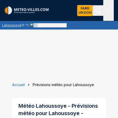
FAIRE
UN DON
Recherch
Menu
Lahoussoye
15 °C
Ajouter une ville
Ciel voilé par des nuages d'altitude, ternissant plus ou moi
Accueil
Prévisions météo pour Lahoussoye
Météo
Lahoussoye
- Prévisions
météo pour
Lahoussoye
-