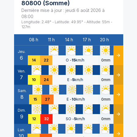
80800
(
Somme
)
Dernière mise à jour :
jeudi 6 août 2026 à
08:00
Longitude:
2.48
° - Latitude:
49.95
° - Altitude:
55
m -
127
m
08 h
11 h
14 h
17 h
20 h
Date
Jeu.
6
Détails
14
22
O
-
15
km/h
0mm
Ven.
7
Détails
10
24
E
-
5
km/h
0mm
Sam.
8
Détails
15
27
E
-
10
km/h
0mm
Dim.
9
Détails
12
32
SO
-
5
km/h
0mm
Lun.
10
Détails