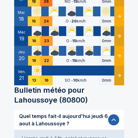
18
26
NO
-
15
km/h
0mm
Mar.
18
Détails
16
24
O
-
20
km/h
0mm
Mer.
19
Détails
16
23
O
-
15
km/h
0mm
Jeu.
20
Détails
16
22
O
-
15
km/h
0mm
Ven.
21
Détails
13
16
SO
-
10
km/h
0mm
Bulletin météo pour
Lahoussoye
(
80800
)
Quel temps fait-il aujourd'hui jeudi 6
aout à Lahoussoye ?