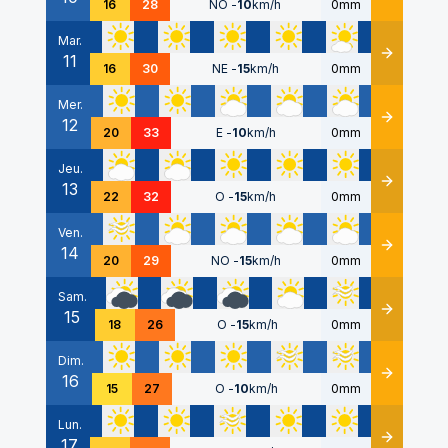
16
28
NO
-
10
km/h
0mm
Mar.
11
Détails
16
30
NE
-
15
km/h
0mm
Mer.
12
Détails
20
33
E
-
10
km/h
0mm
Jeu.
13
Détails
22
32
O
-
15
km/h
0mm
Ven.
14
Détails
20
29
NO
-
15
km/h
0mm
Sam.
15
Détails
18
26
O
-
15
km/h
0mm
Dim.
16
Détails
15
27
O
-
10
km/h
0mm
Lun.
17
Détails