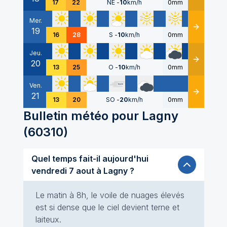
17
22
NE
-
10
km/h
0mm
Mer.
19
Détails
16
28
S
-
10
km/h
0mm
Jeu.
20
Détails
13
25
O
-
10
km/h
0mm
Ven.
21
Détails
13
20
SO
-
20
km/h
0mm
Bulletin météo pour
Lagny
(
60310
)
Quel temps fait-il aujourd'hui
vendredi 7 aout à Lagny ?
Le matin à 8h, le voile de nuages élevés
est si dense que le ciel devient terne et
laiteux.