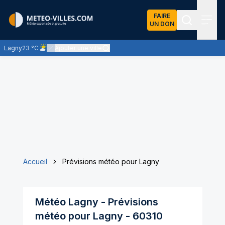
FAIRE
UN DON
Recherch
Menu
Lagny
23 °C
Ajouter une ville
Ciel peu nuageux - le soleil domine largement
Accueil
Prévisions météo pour Lagny
Météo
Lagny
- Prévisions
météo pour
Lagny
-
60310