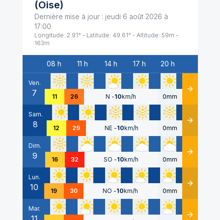
(
Oise
)
Dernière mise à jour :
jeudi 6 août 2026 à
17:00
Longitude:
2.91
° - Latitude:
49.61
° - Altitude:
59
m -
163
m
08 h
11 h
14 h
17 h
20 h
Date
Ven.
7
Détails
11
26
N
-
10
km/h
0mm
Sam.
8
Détails
12
29
NE
-
10
km/h
0mm
Dim.
9
Détails
16
32
SO
-
10
km/h
0mm
Lun.
10
Détails
19
30
NO
-
10
km/h
0mm
Mar.
11
Détails