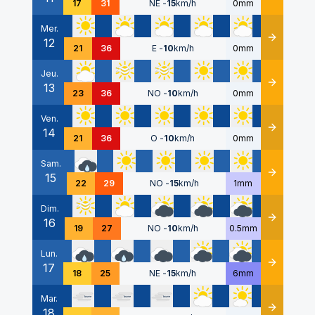
17
31
NE
-
15
km/h
0mm
Mer.
12
Détails
21
36
E
-
10
km/h
0mm
Jeu.
13
Détails
23
36
NO
-
10
km/h
0mm
Ven.
14
Détails
21
36
O
-
10
km/h
0mm
Sam.
15
Détails
22
29
NO
-
15
km/h
1mm
Dim.
16
Détails
19
27
NO
-
10
km/h
0.5mm
Lun.
17
Détails
18
25
NE
-
15
km/h
6mm
Mar.
18
Détails