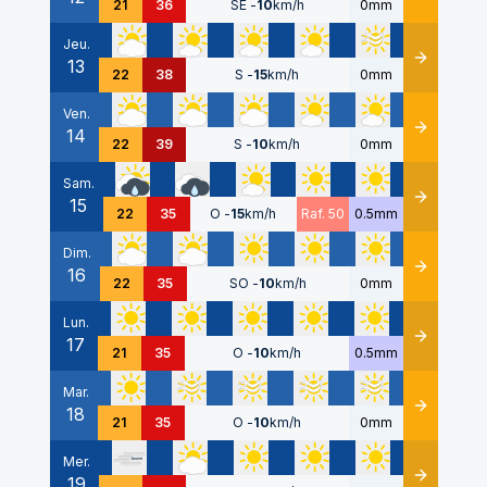
21
36
SE
-
10
km/h
0mm
Jeu.
13
Détails
22
38
S
-
15
km/h
0mm
Ven.
14
Détails
22
39
S
-
10
km/h
0mm
Sam.
15
Détails
22
35
O
-
15
km/h
Raf. 50
0.5mm
Dim.
16
Détails
22
35
SO
-
10
km/h
0mm
Lun.
17
Détails
21
35
O
-
10
km/h
0.5mm
Mar.
18
Détails
21
35
O
-
10
km/h
0mm
Mer.
19
Détails