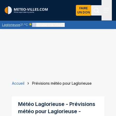
FAIRE
UN DON
Recherch
Menu
Laglorieuse
21 °C
Ajouter une ville
Ciel clair - quasiment pas de nuages et un soleil omnipré
Accueil
Prévisions météo pour Laglorieuse
Météo
Laglorieuse
- Prévisions
météo pour
Laglorieuse
-