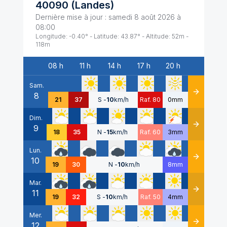
40090
(
Landes
)
Dernière mise à jour :
samedi 8 août 2026 à
08:00
Longitude:
-0.40
° - Latitude:
43.87
° - Altitude:
52
m -
118
m
08 h
11 h
14 h
17 h
20 h
Date
Sam.
8
Détails
21
37
S
-
10
km/h
Raf. 80
0mm
Dim.
9
Détails
18
35
N
-
15
km/h
Raf. 60
3mm
Lun.
10
Détails
19
30
N
-
10
km/h
8mm
Mar.
11
Détails
19
32
S
-
10
km/h
Raf. 50
4mm
Mer.
12
Détails