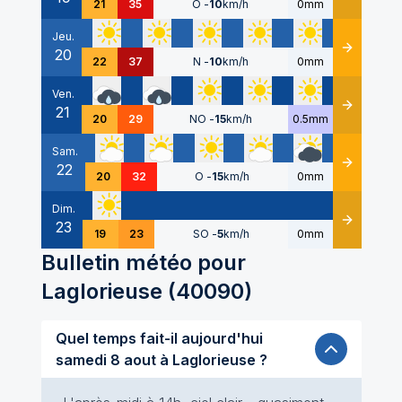
21
35
O
-
10
km/h
0mm
Jeu.
20
Détails
22
37
N
-
10
km/h
0mm
Ven.
21
Détails
20
29
NO
-
15
km/h
0.5mm
Sam.
22
Détails
20
32
O
-
15
km/h
0mm
Dim.
23
Détails
19
23
SO
-
5
km/h
0mm
Bulletin météo pour
Laglorieuse
(
40090
)
Quel temps fait-il aujourd'hui
samedi 8 aout à Laglorieuse ?