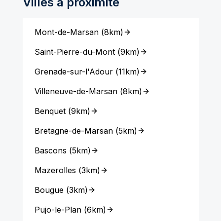
Villes à proximité
Mont-de-Marsan
(
8km
)
Saint-Pierre-du-Mont
(
9km
)
Grenade-sur-l'Adour
(
11km
)
Villeneuve-de-Marsan
(
8km
)
Benquet
(
9km
)
Bretagne-de-Marsan
(
5km
)
Bascons
(
5km
)
Mazerolles
(
3km
)
Bougue
(
3km
)
Pujo-le-Plan
(
6km
)