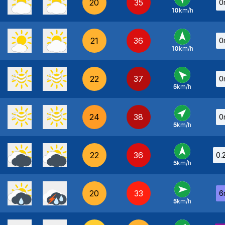
20
35
0
10
km/h
SE
-
21
36
0
10
km/h
S
-
22
37
0
5
km/h
SE
-
24
38
0
5
km/h
SO
-
22
36
0.
5
km/h
S
-
20
33
6
5
km/h
O
-