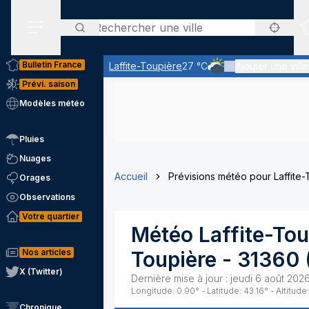
Rechercher
Menu secondaire
Bulletin France
Laffite-Toupière
27 °C
Ajouter une ville
Ciel très nuageux - le
Prévi. saison
Modèles météo
Pluies
Nuages
Accueil
Prévisions météo pour Laffite
Orages
Observations
Votre quartier
Météo
Laffite-Tou
Nos articles
Toupière
-
31360
X (Twitter)
Dernière mise à jour :
jeudi 6 août 2026
Longitude:
0.90
° - Latitude:
43.16
° - Altitude:
Chronique