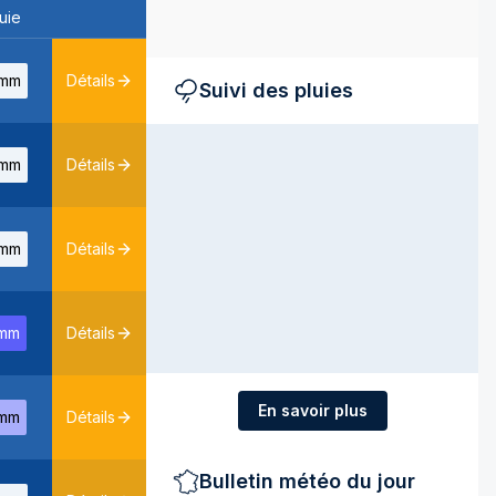
uie
mm
Détails
Suivi des pluies
mm
Détails
mm
Détails
mm
Détails
En savoir plus
mm
Détails
Bulletin météo du jour