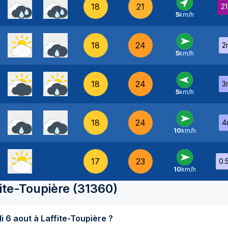
18
21
2
5
km/h
SO
-
18
24
2
5
km/h
O
-
18
24
3
5
km/h
E
-
18
24
4
10
km/h
O
-
17
23
0.
10
km/h
O
-
ite-Toupière
(
31360
)
Quel temps fait-il aujourd'hui jeudi 6 aout à Laffite-Toupière ?