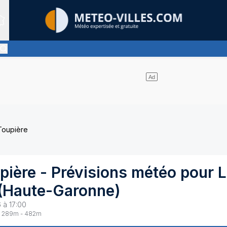
Sites expertis&eacute;s
s nuages l'emportent sur les éclaircies - pas ou très peu de pluie
-Toupière
pière
- Prévisions météo pour
L
(
Haute-Garonne
)
 à 17:00
289
m -
482
m