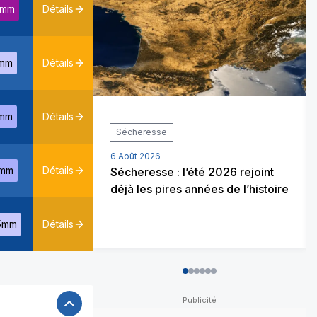
1mm
Détails
mm
Détails
mm
Détails
Sécheresse
6 Août 2026
mm
Détails
Sécheresse : l’été 2026 rejoint
déjà les pires années de l’histoire
5mm
Détails
0
1
2
3
4
5