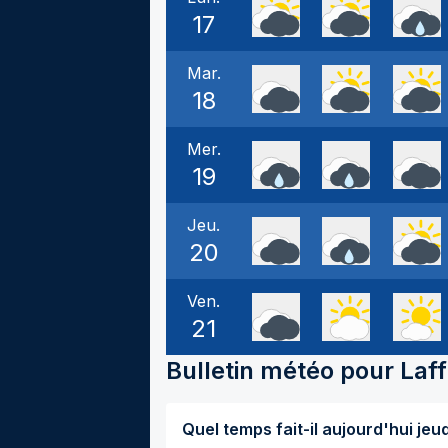
17
Mar.
18
Mer.
19
Jeu.
20
Ven.
21
Bulletin météo pour
Laff