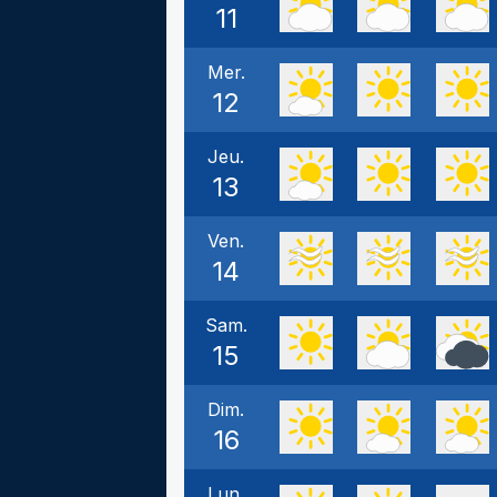
11
Mer.
12
Jeu.
13
Ven.
14
Sam.
15
Dim.
16
Lun.