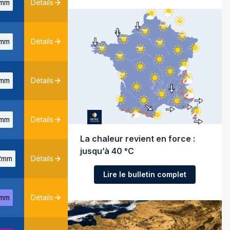
mm
Détails
mm
Détails
mm
Détails
mm
Détails
La chaleur revient en force :
jusqu’à 40 °C
2mm
Détails
Lire le bulletin complet
mm
Détails