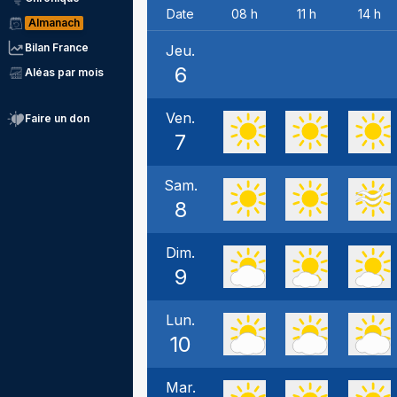
Date
08 h
11 h
14 h
Almanach
Bilan France
Jeu.
6
Aléas par mois
Ven.
Faire un don
7
Sam.
8
Dim.
9
Lun.
10
Mar.