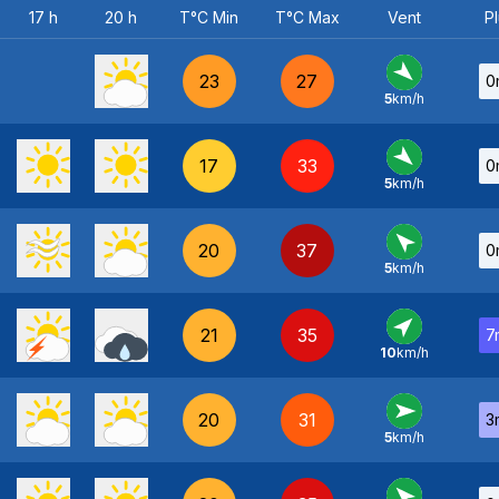
17 h
20 h
T°C Min
T°C Max
Vent
Pl
23
27
0
5
km/h
NO
-
17
33
0
5
km/h
NO
-
20
37
0
5
km/h
SE
-
21
35
7
10
km/h
SO
-
20
31
3
5
km/h
O
-