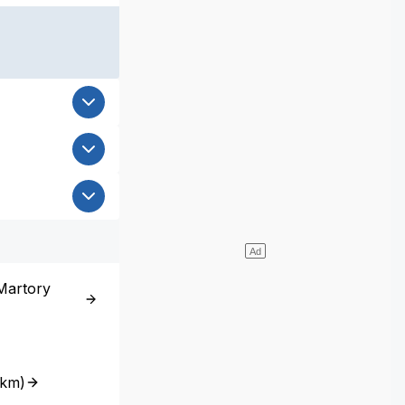
-Martory
2km
)