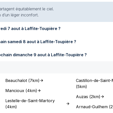
artagent équitablement le ciel.
 d’un léger inconfort.
Quel temps fera-t-il demain vendredi 7 aout à Laffite-Toupière ?
Quel temps fera-t-il samedi prochain samedi 8 aout à Laffite-Toupière ?
Quel temps fera-t-il dimanche prochain dimanche 9 aout à Laffite-Toupière ?
Beauchalot
(
7km
)
Castillon-de-Saint
(
5km
)
Mancioux
(
4km
)
Auzas
(
2km
)
Lestelle-de-Saint-Martory
(
4km
)
Arnaud-Guilhem
(